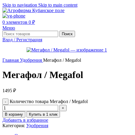
Skip to navigation
Skip to main content
0
элементов
0
₽
Меню
Поиск
Вход / Регистрация
Главная
Удобрения
Мегафол / Megafol
Мегафол / Megafol
1495
₽
Количество товара Мегафол / Megafol
В корзину
Купить в 1 клик
Добавить в избранное
Категория:
Удобрения