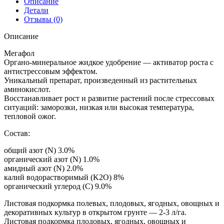
Описание
Детали
Отзывы (0)
Описание
Мегафол
Органо-минеральное жидкое удобрение — активатор роста с
антистрессовым эффектом.
Уникальный препарат, произведенный из растительных
аминокислот.
Восстанавливает рост и развитие растений после стрессовых
ситуаций: заморозки, низкая или высокая температура,
тепловой ожог.
Состав:
общий азот (N) 3.0%
органический азот (N) 1.0%
амидный азот (N) 2.0%
калий водорастворимый (K2O) 8%
органический углерод (С) 9.0%
Листовая подкормка полевых, плодовых, ягодных, овощных и
декоративных культур в открытом грунте — 2-3 л/га.
Листовая подкормка плодовых, ягодных, овощных и