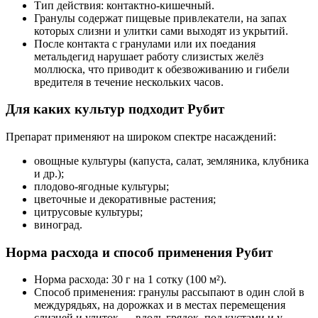
Тип действия: контактно-кишечный.
Гранулы содержат пищевые привлекатели, на запах
которых слизни и улитки сами выходят из укрытий.
После контакта с гранулами или их поедания
метальдегид нарушает работу слизистых желёз
моллюска, что приводит к обезвоживанию и гибели
вредителя в течение нескольких часов.
Для каких культур подходит Рубит
Препарат применяют на широком спектре насаждений:
овощные культуры (капуста, салат, земляника, клубника
и др.);
плодово-ягодные культуры;
цветочные и декоративные растения;
цитрусовые культуры;
виноград.
Норма расхода и способ применения Рубит
Норма расхода: 30 г на 1 сотку (100 м²).
Способ применения: гранулы рассыпают в один слой в
междурядьях, на дорожках и в местах перемещения
слизней и улиток — вдоль грядок, под кустами и у