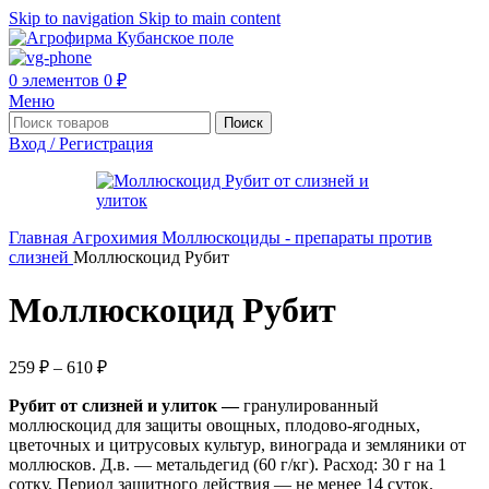
Skip to navigation
Skip to main content
0
элементов
0
₽
Меню
Поиск
Вход / Регистрация
Главная
Агрохимия
Моллюскоциды - препараты против
слизней
Моллюскоцид Рубит
Моллюскоцид Рубит
259
₽
–
610
₽
Рубит от слизней и улиток —
гранулированный
моллюскоцид для защиты овощных, плодово-ягодных,
цветочных и цитрусовых культур, винограда и земляники от
моллюсков. Д.в. — метальдегид (60 г/кг). Расход: 30 г на 1
сотку. Период защитного действия — не менее 14 суток.