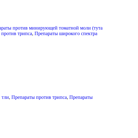
араты против минирующей томатной моли (тута
 против трипса
,
Препараты широкого спектра
 тли
,
Препараты против трипса
,
Препараты