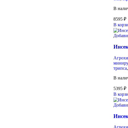
В нали
8595
₽
В корз
Добави
Инсек
Агрох
миниру
трипса
В нали
5395
₽
В корз
Добави
Инсек
Агрох