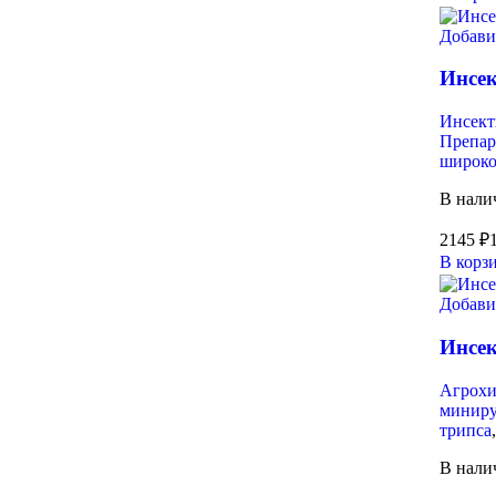
Добави
Инсек
Инсек
Препар
широко
В нали
2145
₽
В корз
Добави
Инсек
Агрох
миниру
трипса
В нали