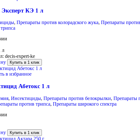
 Эксперт КЭ 1 л
тициды
,
Препараты против колорадского жука
,
Препараты проти
 трипса
чии
1 л
л:
decis-expert-ke
ину
Купить в 1 клик
ть в избранное
тицид Абетокс 1 л
имия
,
Инсектициды
,
Препараты против белокрылки
,
Препараты 
епараты против трипса
,
Препараты широкого спектра
чии
ину
Купить в 1 клик