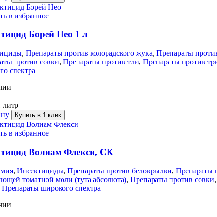
ть в избранное
тицид Борей Нео 1 л
тициды
,
Препараты против колорадского жука
,
Препараты против
аты против совки
,
Препараты против тли
,
Препараты против тр
го спектра
чии
1 литр
ину
Купить в 1 клик
ть в избранное
тицид Волиам Флекси, СК
имия
,
Инсектициды
,
Препараты против белокрылки
,
Препараты п
ющей томатной моли (тута абсолюта)
,
Препараты против совки
,
Препараты широкого спектра
чии