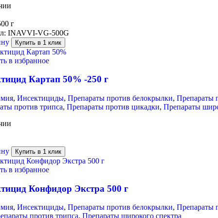
чии
500 г
л:
INAVVI-VG-500G
ину
Купить в 1 клик
ть в избранное
тицид Картап 50% -250 г
имия
,
Инсектициды
,
Препараты против белокрылки
,
Препараты 
аты против трипса
,
Препараты против цикадки
,
Препараты широ
чии
ину
Купить в 1 клик
ть в избранное
тицид Конфидор Экстра 500 г
имия
,
Инсектициды
,
Препараты против белокрылки
,
Препараты п
епараты против трипса
,
Препараты широкого спектра