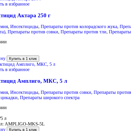
ть в избранное
тицид Актара 250 г
имия
,
Инсектициды
,
Препараты против колорадского жука
,
Преп
та)
,
Препараты против совки
,
Препараты против тли
,
Препараты
чии
ину
Купить в 1 клик
ть в избранное
тицид Амплиго, МКС, 5 л
имия
,
Инсектициды
,
Препараты против совки
,
Препараты против
 цикадки
,
Препараты широкого спектра
чии
₽
5 л
л:
AMPLIGO-MKS-5L
ину
Купить в 1 клик