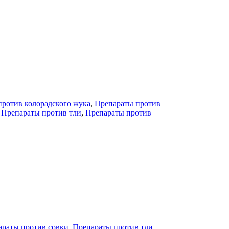
ротив колорадского жука
,
Препараты против
,
Препараты против тли
,
Препараты против
араты против совки
,
Препараты против тли
,