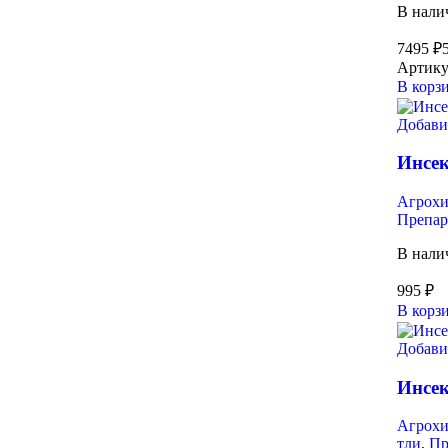
В нали
7495
₽
Артику
В корз
Добави
Инсек
Агрох
Препар
В нали
995
₽
В корз
Добави
Инсек
Агрох
тли
,
Пр