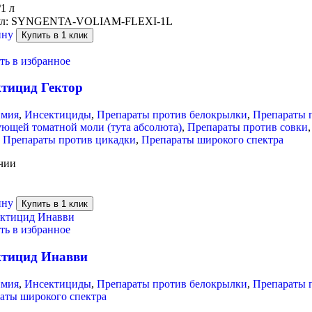
₽
1 л
л:
SYNGENTA-VOLIAM-FLEXI-1L
ину
Купить в 1 клик
ть в избранное
тицид Гектор
имия
,
Инсектициды
,
Препараты против белокрылки
,
Препараты п
ющей томатной моли (тута абсолюта)
,
Препараты против совки
,
Препараты против цикадки
,
Препараты широкого спектра
чии
ину
Купить в 1 клик
ть в избранное
ктицид Инавви
имия
,
Инсектициды
,
Препараты против белокрылки
,
Препараты 
аты широкого спектра