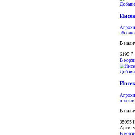
Добави
Инсек
Агрох
абсолю
В нали
6195
₽
В корз
Добави
Инсек
Агрох
против
В нали
35995
Артику
В корз