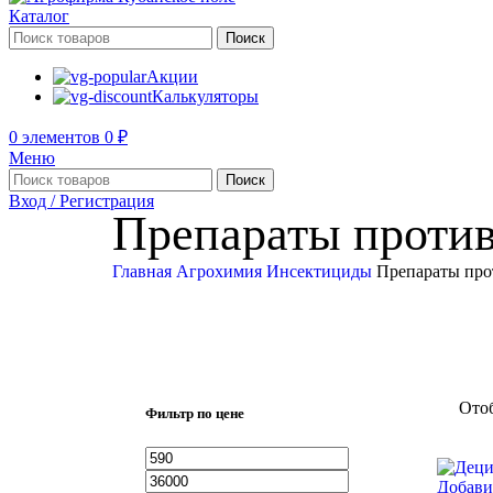
Каталог
Поиск
Акции
Калькуляторы
0
элементов
0
₽
Меню
Поиск
Вход / Регистрация
Препараты против
Главная
Агрохимия
Инсектициды
Препараты про
Отоб
Фильтр по цене
Добави