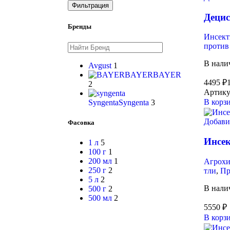
Фильтрация
Децис
Бренды
Инсек
против
В нали
Avgust
1
BAYER
BAYER
4495
₽
2
Артику
В корз
Syngenta
Syngenta
3
Добави
Фасовка
Инсек
1 л
5
100 г
1
200 мл
1
Агрох
250 г
2
тли
,
Пр
5 л
2
В нали
500 г
2
500 мл
2
5550
₽
В корз