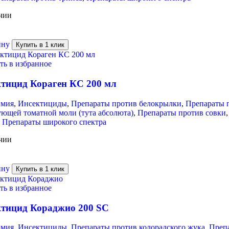
чии
ину
Купить в 1 клик
ть в избранное
тицид Кораген КС 200 мл
имия
,
Инсектициды
,
Препараты против белокрылки
,
Препараты п
ющей томатной моли (тута абсолюта)
,
Препараты против совки
,
Препараты широкого спектра
чии
ину
Купить в 1 клик
ть в избранное
тицид Кораджио 200 SC
имия
,
Инсектициды
,
Препараты против колорадского жука
,
Преп