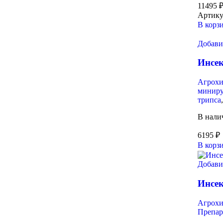
11495
Артику
В корз
Добави
Инсек
Агрох
миниру
трипса
В нали
6195
₽
В корз
Добави
Инсе
Агрох
Препар