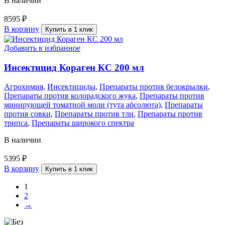
В наличии
8595
₽
В корзину
Купить в 1 клик
Добавить в избранное
Инсектицид Кораген КС 200 мл
Агрохимия
,
Инсектициды
,
Препараты против белокрылки
,
Препараты против колорадского жука
,
Препараты против
минирующей томатной моли (тута абсолюта)
,
Препараты
против совки
,
Препараты против тли
,
Препараты против
трипса
,
Препараты широкого спектра
В наличии
5395
₽
В корзину
Купить в 1 клик
1
2
→