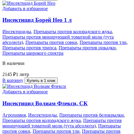
Добавить в избранное
Инсектицид Борей Нео 1 л
Инсектициды
,
Препараты против колорадского жука
,
Препараты против минирующей томатной моли (тута
абсолюта)
,
Препараты против совки
,
Препараты против тли
,
Препараты против трипса
,
Препараты против цикадки
,
Препараты широкого спектра
В наличии
2145
₽
1 литр
В корзину
Купить в 1 клик
Добавить в избранное
Инсектицид Волиам Флекси, СК
Агрохимия
,
Инсектициды
,
Препараты против белокрылки
,
Препараты против колорадского жука
,
Препараты против
минирующей томатной моли (тута абсолюта)
,
Препараты
против совки
,
Препараты против тли
,
Препараты против