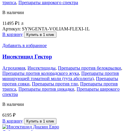
трипса
,
Препараты широкого спектра
В наличии
11495
₽
1 л
Артикул:
SYNGENTA-VOLIAM-FLEXI-1L
В корзину
Купить в 1 клик
Добавить в избранное
Инсектицид Гектор
Агрохимия
,
Инсектициды
,
Препараты против белокрылки
,
Препараты против колорадского жука
,
Препараты против
минирующей томатной моли (тута абсолюта)
,
Препараты
против совки
,
Препараты против тли
,
Препараты против
трипса
,
Препараты против цикадки
,
Препараты широкого
спектра
В наличии
6195
₽
В корзину
Купить в 1 клик