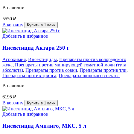
В наличии
5550
₽
В корзину
Купить в 1 клик
Добавить в избранное
Инсектицид Актара 250 г
Агрохимия
,
Инсектициды
,
Препараты против колорадского
жука
,
Препараты против минирующей томатной моли (тута
абсолюта)
,
Препараты против совки
,
Препараты против тли
,
Препараты против трипса
,
Препараты широкого спектра
В наличии
6195
₽
В корзину
Купить в 1 клик
Добавить в избранное
Инсектицид Амплиго, МКС, 5 л