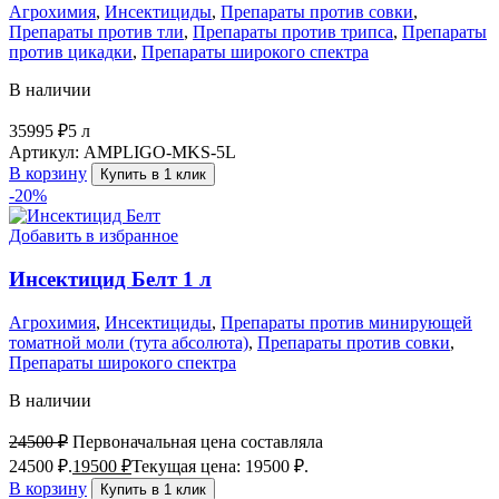
Агрохимия
,
Инсектициды
,
Препараты против совки
,
Препараты против тли
,
Препараты против трипса
,
Препараты
против цикадки
,
Препараты широкого спектра
В наличии
35995
₽
5 л
Артикул:
AMPLIGO-MKS-5L
В корзину
Купить в 1 клик
-20%
Добавить в избранное
Инсектицид Белт 1 л
Агрохимия
,
Инсектициды
,
Препараты против минирующей
томатной моли (тута абсолюта)
,
Препараты против совки
,
Препараты широкого спектра
В наличии
24500
₽
Первоначальная цена составляла
24500 ₽.
19500
₽
Текущая цена: 19500 ₽.
В корзину
Купить в 1 клик