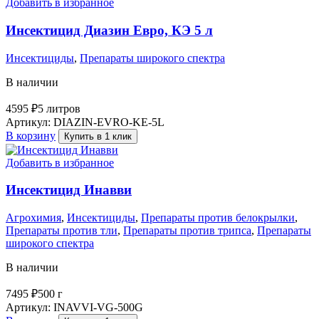
Добавить в избранное
Инсектицид Диазин Евро, КЭ 5 л
Инсектициды
,
Препараты широкого спектра
В наличии
4595
₽
5 литров
Артикул:
DIAZIN-EVRO-KE-5L
В корзину
Купить в 1 клик
Добавить в избранное
Инсектицид Инавви
Агрохимия
,
Инсектициды
,
Препараты против белокрылки
,
Препараты против тли
,
Препараты против трипса
,
Препараты
широкого спектра
В наличии
7495
₽
500 г
Артикул:
INAVVI-VG-500G