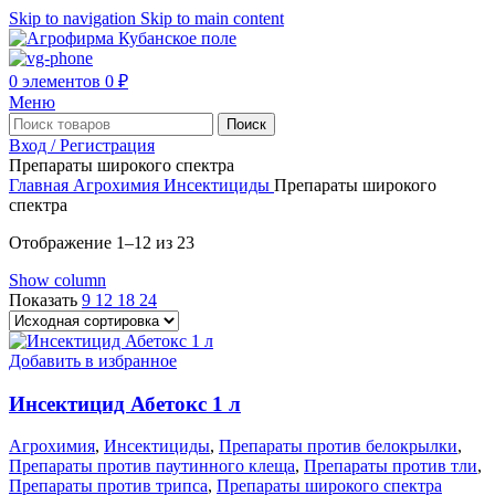
Skip to navigation
Skip to main content
0
элементов
0
₽
Меню
Поиск
Вход / Регистрация
Препараты широкого спектра
Главная
Агрохимия
Инсектициды
Препараты широкого
спектра
Отображение 1–12 из 23
Show column
Показать
9
12
18
24
Добавить в избранное
Инсектицид Абетокс 1 л
Агрохимия
,
Инсектициды
,
Препараты против белокрылки
,
Препараты против паутинного клеща
,
Препараты против тли
,
Препараты против трипса
,
Препараты широкого спектра