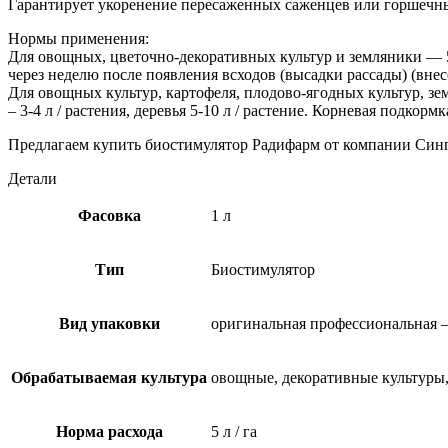
Гарантирует укоренение пересаженных саженцев или горшечных
Нормы применения:
Для овощных, цветочно-декоративных культур и земляники — 5 
через неделю после появления всходов (высадки рассады) (вне
Для овощных культур, картофеля, плодово-ягодных культур, зем
– 3-4 л / растения, деревья 5-10 л / растение. Корневая подкор
Предлагаем купить биостимулятор Радифарм от компании Синг
Детали
Фасовка
1 л
Тип
Биостимулятор
Вид упаковки
оригинальная профессиональная 
Обрабатываемая культура
овощные, декоративные культуры
Норма расхода
5 л / га