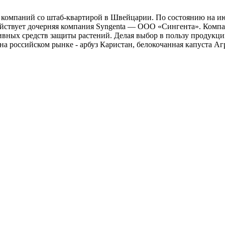
х компаний со штаб-квартирой в Швейцарии. По состоянию на и
и действует дочерняя компания Syngenta — ООО «Сингента». Ком
ивных средств защиты растений. Делая выбор в пользу продукци
российском рынке - арбуз Каристан, белокочанная капуста Агре