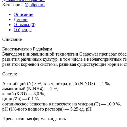
Категория:
Удобрения
Описание
Детали
Отзывы (0)
О бренде
Описание
Биостимулятор Радифарм
Благодаря инновационной технологии Geapower препарат обеспе
развития различных культур, в том числе в неблагоприятных 
развитой корневой системы, развивая существующие корни и 
Состав:
Азот общий (N) 3 %, в т. ч. нитратный (N-NО3) — 1 %,
аммониный (N-NH4) — 2 %,
калий (К2О) — 8,0 %,
цинк (Zn) — 0,1 %,
органическое вещество в пересчете на углерод (С) — 10,0 %,
рН (1%-ного водного раствора) — 5,25 ед. рН
Препаративная форма: жидкость