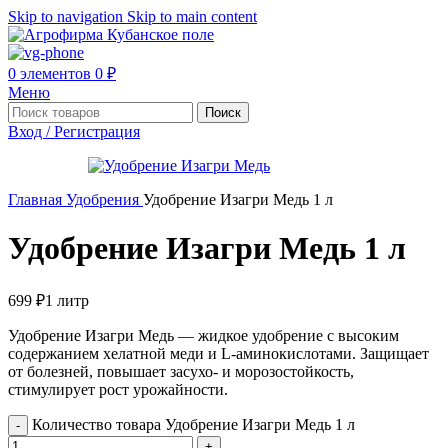
Skip to navigation
Skip to main content
0
элементов
0
₽
Меню
Поиск
Вход / Регистрация
Главная
Удобрения
Удобрение Изагри Медь 1 л
Удобрение Изагри Медь 1 л
699
₽
1 литр
Удобрение Изагри Медь — жидкое удобрение с высоким
содержанием хелатной меди и L-аминокислотами. Защищает
от болезней, повышает засухо- и морозостойкость,
стимулирует рост урожайности.
Количество товара Удобрение Изагри Медь 1 л