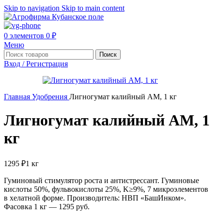
Skip to navigation
Skip to main content
0
элементов
0
₽
Меню
Поиск
Вход / Регистрация
Главная
Удобрения
Лигногумат калийный АМ, 1 кг
Лигногумат калийный АМ, 1
кг
1295
₽
1 кг
Гуминовый стимулятор роста и антистрессант. Гуминовые
кислоты 50%, фульвокислоты 25%, K≥9%, 7 микроэлементов
в хелатной форме. Производитель: НВП «БашИнком».
Фасовка 1 кг — 1295 руб.