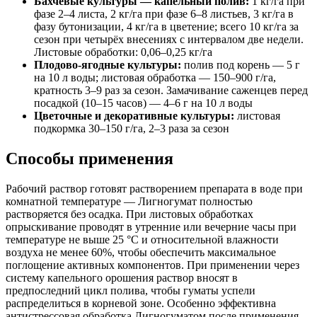
Бахчевые культуры — капельный полив:
1 кг/га при
фазе 2–4 листа, 2 кг/га при фазе 6–8 листьев, 3 кг/га в
фазу бутонизации, 4 кг/га в цветение; всего 10 кг/га за
сезон при четырёх внесениях с интервалом две недели.
Листовые обработки: 0,06–0,25 кг/га
Плодово-ягодные культуры:
полив под корень — 5 г
на 10 л воды; листовая обработка — 150–900 г/га,
кратность 3–9 раз за сезон. Замачивание саженцев перед
посадкой (10–15 часов) — 4–6 г на 10 л воды
Цветочные и декоративные культуры:
листовая
подкормка 30–150 г/га, 2–3 раза за сезон
Способы применения
Рабочий раствор готовят растворением препарата в воде при
комнатной температуре — Лигногумат полностью
растворяется без осадка. При листовых обработках
опрыскивание проводят в утренние или вечерние часы при
температуре не выше 25 °С и относительной влажности
воздуха не менее 60%, чтобы обеспечить максимальное
поглощение активных компонентов. При применении через
систему капельного орошения раствор вносят в
предпоследний цикл полива, чтобы гуматы успели
распределиться в корневой зоне. Особенно эффективна
антистрессовая обработка Лигногуматом после применения