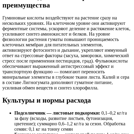
преимущества
Гуминовые кислоты воздействуют на растение сразу на
нескольких уровнях. На клеточном уровне они активируют
ферментные системы, ускоряют деление и растяжение клеток,
усиливают синтез аминокислот и белков. На уровне
физиологии растения гуматы повышают проницаемость
клеточных мембран для питательных элементов,
активизируют фотосинтез и дыхание, укрепляют иммунный
ответ на стрессовые факторы (засуха, заморозки, химический
стресс после применения пестицидов, град). Фульвокислоты
обеспечивают выраженный антистрессовый эффект и
транспортную функцию — помогают переносить
минеральные элементы в глубокие ткани листа. Калий и сера
в составе Лигногумата дополняют гуматное питание,
усиливая обмен веществ и синтез хлорофилла.
Культуры и нормы расхода
Подсолнечник — листовые подкормки:
0,1–0,2 кг/га
за фазу (всходы, развитие листьев, бутонизация,
цветение); суммарно 0,6–1,2 кг/га за сезон. Обработка
семян: 0,1 кг на тонну семян