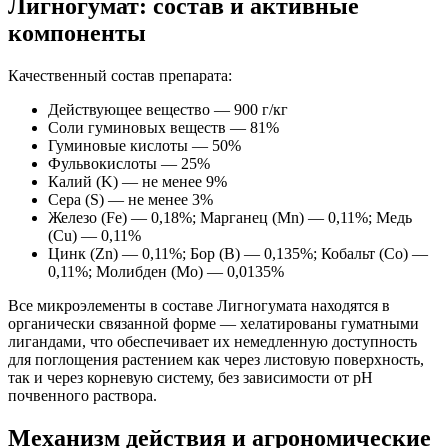
Лигногумат: состав и активные
компоненты
Качественный состав препарата:
Действующее вещество — 900 г/кг
Соли гуминовых веществ — 81%
Гуминовые кислоты — 50%
Фульвокислоты — 25%
Калий (K) — не менее 9%
Сера (S) — не менее 3%
Железо (Fe) — 0,18%; Марганец (Mn) — 0,11%; Медь
(Cu) — 0,11%
Цинк (Zn) — 0,11%; Бор (B) — 0,135%; Кобальт (Co) —
0,11%; Молибден (Mo) — 0,0135%
Все микроэлементы в составе Лигногумата находятся в
органически связанной форме — хелатированы гуматными
лигандами, что обеспечивает их немедленную доступность
для поглощения растением как через листовую поверхность,
так и через корневую систему, без зависимости от pH
почвенного раствора.
Механизм действия и агрономические