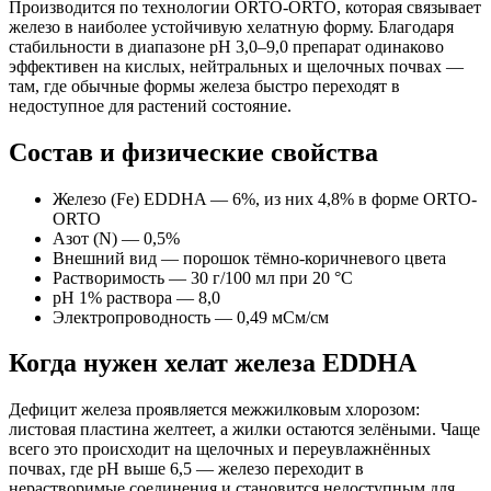
Производится по технологии ORTO-ORTO, которая связывает
железо в наиболее устойчивую хелатную форму. Благодаря
стабильности в диапазоне pH 3,0–9,0 препарат одинаково
эффективен на кислых, нейтральных и щелочных почвах —
там, где обычные формы железа быстро переходят в
недоступное для растений состояние.
Состав и физические свойства
Железо (Fe) EDDHA — 6%, из них 4,8% в форме ORTO-
ORTO
Азот (N) — 0,5%
Внешний вид — порошок тёмно-коричневого цвета
Растворимость — 30 г/100 мл при 20 °C
pH 1% раствора — 8,0
Электропроводность — 0,49 мСм/см
Когда нужен хелат железа EDDHA
Дефицит железа проявляется межжилковым хлорозом:
листовая пластина желтеет, а жилки остаются зелёными. Чаще
всего это происходит на щелочных и переувлажнённых
почвах, где pH выше 6,5 — железо переходит в
нерастворимые соединения и становится недоступным для