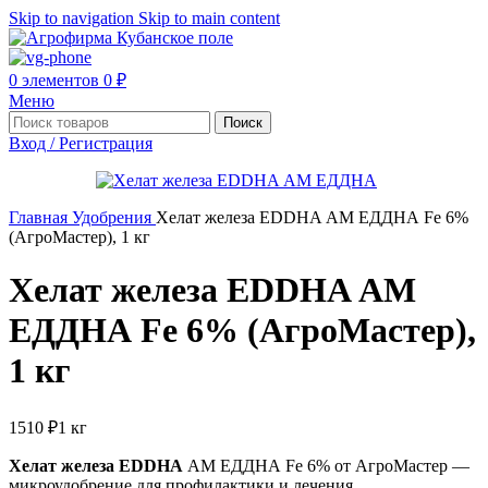
Skip to navigation
Skip to main content
0
элементов
0
₽
Меню
Поиск
Вход / Регистрация
Главная
Удобрения
Хелат железа EDDHA АМ ЕДДНА Fe 6%
(АгроМастер), 1 кг
Хелат железа EDDHA АМ
ЕДДНА Fe 6% (АгроМастер),
1 кг
1510
₽
1 кг
Хелат железа EDDHA
АМ ЕДДНА Fe 6% от АгроМастер —
микроудобрение для профилактики и лечения