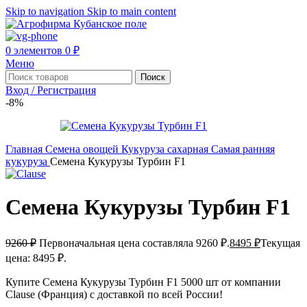
Skip to navigation
Skip to main content
0
элементов
0
₽
Меню
Поиск
Вход / Регистрация
-8%
Главная
Семена овощей
Кукуруза сахарная
Самая ранняя
кукуруза
Семена Кукурузы Турбин F1
Семена Кукурузы Турбин F1
9260
₽
Первоначальная цена составляла 9260 ₽.
8495
₽
Текущая
цена: 8495 ₽.
Купите Семена Кукурузы Турбин F1 5000 шт от компании
Clause (Франция) с доставкой по всей России!