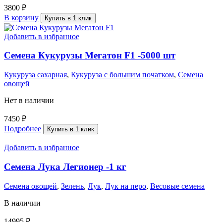
3800
₽
В корзину
Купить в 1 клик
Добавить в избранное
Семена Кукурузы Мегатон F1 -5000 шт
Кукуруза сахарная
,
Кукуруза с большим початком
,
Семена
овощей
Нет в наличии
7450
₽
Подробнее
Купить в 1 клик
Добавить в избранное
Семена Лука Легионер -1 кг
Семена овощей
,
Зелень
,
Лук
,
Лук на перо
,
Весовые семена
В наличии
14995
₽