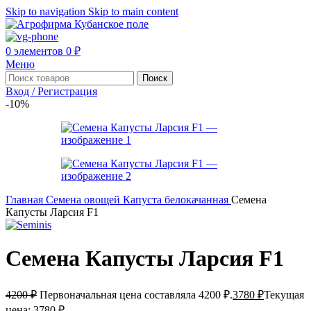
Skip to navigation
Skip to main content
0
элементов
0
₽
Меню
Поиск
Вход / Регистрация
-10%
Главная
Семена овощей
Капуста белокачанная
Семена
Капусты Ларсия F1
Семена Капусты Ларсия F1
4200
₽
Первоначальная цена составляла 4200 ₽.
3780
₽
Текущая
цена: 3780 ₽.