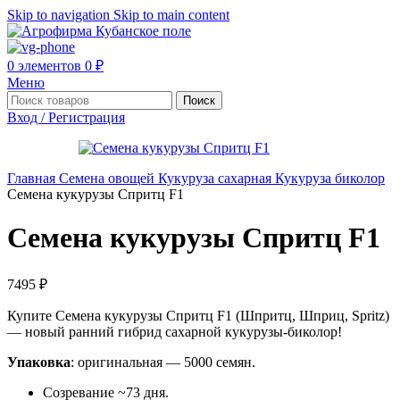
Skip to navigation
Skip to main content
0
элементов
0
₽
Меню
Поиск
Вход / Регистрация
Главная
Семена овощей
Кукуруза сахарная
Кукуруза биколор
Семена кукурузы Спритц F1
Семена кукурузы Спритц F1
7495
₽
Купите Семена кукурузы Спритц F1 (Шпритц, Шприц, Spritz)
— новый ранний гибрид сахарной кукурузы-биколор!
Упаковка
: оригинальная — 5000 семян.
Созревание ~73 дня.