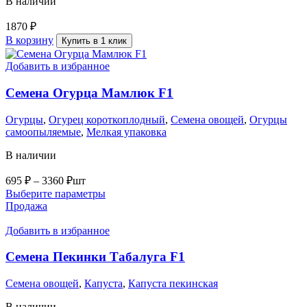
В наличии
1870
₽
В корзину
Купить в 1 клик
Добавить в избранное
Семена Огурца Мамлюк F1
Огурцы
,
Огурец короткоплодный
,
Семена овощей
,
Огурцы
самоопыляемые
,
Мелкая упаковка
В наличии
695
₽
–
3360
₽
шт
Выберите параметры
Продажа
Добавить в избранное
Семена Пекинки Табалуга F1
Семена овощей
,
Капуста
,
Капуста пекинская
В наличии