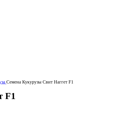
уза
Семена Кукурузы Свит Наггет F1
т F1