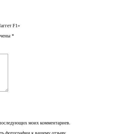
аггет F1»
ечены
*
ля последующих моих комментариев.
ть фотографии к вашему отзыву.