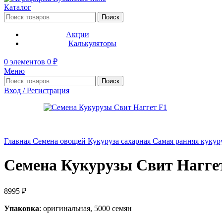
Каталог
Поиск
Акции
Калькуляторы
0
элементов
0
₽
Меню
Поиск
Вход / Регистрация
Главная
Семена овощей
Кукуруза сахарная
Самая ранняя кукур
Семена Кукурузы Свит Нагге
8995
₽
Упаковка
: оригинальная, 5000 семян