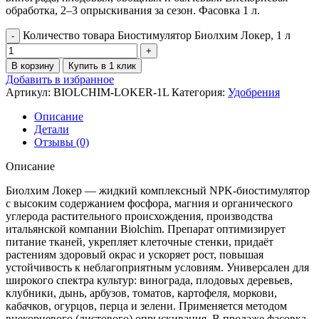
обработка, 2–3 опрыскивания за сезон. Фасовка 1 л.
Количество товара Биостимулятор Биолхим Локер, 1 л
В корзину
Купить в 1 клик
Добавить в избранное
Артикул:
BIOLCHIM-LOKER-1L
Категория:
Удобрения
Описание
Детали
Отзывы (0)
Описание
Биолхим Локер — жидкий комплексный NPK-биостимулятор
с высоким содержанием фосфора, магния и органического
углерода растительного происхождения, производства
итальянской компании Biolchim. Препарат оптимизирует
питание тканей, укрепляет клеточные стенки, придаёт
растениям здоровый окрас и ускоряет рост, повышая
устойчивость к неблагоприятным условиям. Универсален для
широкого спектра культур: винограда, плодовых деревьев,
клубники, дынь, арбузов, томатов, картофеля, моркови,
кабачков, огурцов, перца и зелени. Применяется методом
внекорневого (листового) опрыскивания. В продаже фасовка