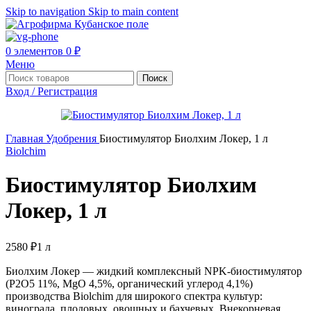
Skip to navigation
Skip to main content
0
элементов
0
₽
Меню
Поиск
Вход / Регистрация
Главная
Удобрения
Биостимулятор Биолхим Локер, 1 л
Biolchim
Биостимулятор Биолхим
Локер, 1 л
2580
₽
1 л
Биолхим Локер — жидкий комплексный NPK-биостимулятор
(P2O5 11%, MgO 4,5%, органический углерод 4,1%)
производства Biolchim для широкого спектра культур:
винограда, плодовых, овощных и бахчевых. Внекорневая