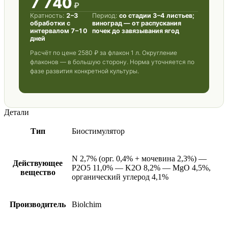
7 740
₽
Кратность:
2–3
Период:
со стадии 3–4 листьев;
обработки с
виноград — от распускания
интервалом 7–10
почек до завязывания ягод
дней
Расчёт по цене
2580 ₽
за флакон 1 л. Округление
флаконов — в большую сторону. Норма уточняется по
фазе развития конкретной культуры.
Детали
Тип
Биостимулятор
N 2,7% (орг. 0,4% + мочевина 2,3%) —
Действующее
P2O5 11,0% — K2O 8,2% — MgO 4,5%,
вещество
органический углерод 4,1%
Производитель
Biolchim