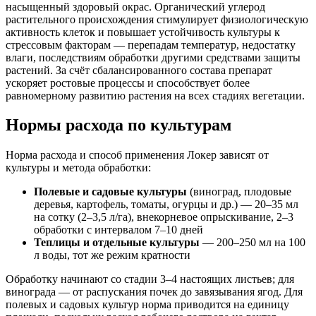
насыщенный здоровый окрас. Органический углерод
растительного происхождения стимулирует физиологическую
активность клеток и повышает устойчивость культуры к
стрессовым факторам — перепадам температур, недостатку
влаги, последствиям обработки другими средствами защиты
растений. За счёт сбалансированного состава препарат
ускоряет ростовые процессы и способствует более
равномерному развитию растения на всех стадиях вегетации.
Нормы расхода по культурам
Норма расхода и способ применения Локер зависят от
культуры и метода обработки:
Полевые и садовые культуры
(виноград, плодовые
деревья, картофель, томаты, огурцы и др.) — 20–35 мл
на сотку (2–3,5 л/га), внекорневое опрыскивание, 2–3
обработки с интервалом 7–10 дней
Теплицы и отдельные культуры
— 200–250 мл на 100
л воды, тот же режим кратности
Обработку начинают со стадии 3–4 настоящих листьев; для
винограда — от распускания почек до завязывания ягод. Для
полевых и садовых культур норма приводится на единицу