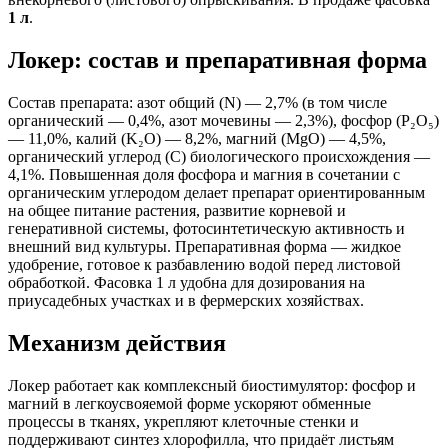
1 л
.
Локер: состав и препаративная форма
Состав препарата: азот общий (N) — 2,7% (в том числе
органический — 0,4%, азот мочевины — 2,3%), фосфор (P₂O₅)
— 11,0%, калий (K₂O) — 8,2%, магний (MgO) — 4,5%,
органический углерод (C) биологического происхождения —
4,1%. Повышенная доля фосфора и магния в сочетании с
органическим углеродом делает препарат ориентированным
на общее питание растения, развитие корневой и
генеративной системы, фотосинтетическую активность и
внешний вид культуры. Препаративная форма — жидкое
удобрение, готовое к разбавлению водой перед листовой
обработкой. Фасовка 1 л удобна для дозирования на
приусадебных участках и в фермерских хозяйствах.
Механизм действия
Локер работает как комплексный биостимулятор: фосфор и
магний в легкоусвояемой форме ускоряют обменные
процессы в тканях, укрепляют клеточные стенки и
поддерживают синтез хлорофилла, что придаёт листьям