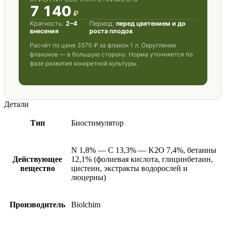
7 140
₽
Кратность:
2–4
Период:
перед цветением и до
внесения
роста плодов
Расчёт по цене
3570 ₽
за флакон 1 л. Округление
флаконов — в большую сторону. Норма уточняется по
фазе развития конкретной культуры.
Детали
Тип
Биостимулятор
N 1,8% — C 13,3% — K2O 7,4%, бетаины
Действующее
12,1% (фолиевая кислота, глицинбетаин,
вещество
цистеин, экстракты водорослей и
люцерны)
Производитель
Biolchim