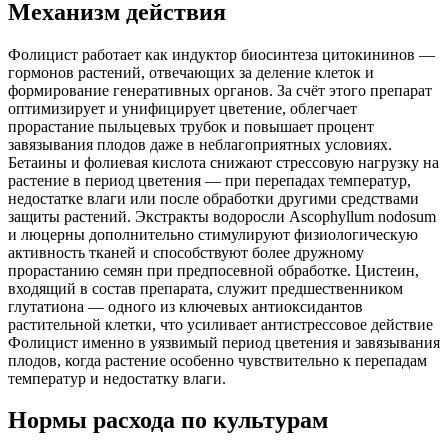
Механизм действия
Фолицист работает как индуктор биосинтеза цитокининов —
гормонов растений, отвечающих за деление клеток и
формирование генеративных органов. За счёт этого препарат
оптимизирует и унифицирует цветение, облегчает
прорастание пыльцевых трубок и повышает процент
завязывания плодов даже в неблагоприятных условиях.
Бетаины и фолиевая кислота снижают стрессовую нагрузку на
растение в период цветения — при перепадах температур,
недостатке влаги или после обработки другими средствами
защиты растений. Экстракты водоросли Ascophyllum nodosum
и люцерны дополнительно стимулируют физиологическую
активность тканей и способствуют более дружному
прорастанию семян при предпосевной обработке. Цистеин,
входящий в состав препарата, служит предшественником
глутатиона — одного из ключевых антиоксидантов
растительной клетки, что усиливает антистрессовое действие
Фолицист именно в уязвимый период цветения и завязывания
плодов, когда растение особенно чувствительно к перепадам
температур и недостатку влаги.
Нормы расхода по культурам