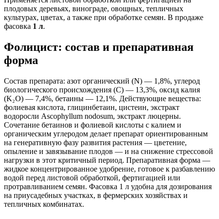
плодовых деревьях, винограде, овощных, тепличных
культурах, цветах, а также при обработке семян. В продаже
фасовка
1 л
.
Фолицист: состав и препаративная
форма
Состав препарата: азот органический (N) — 1,8%, углерод
биологического происхождения (C) — 13,3%, оксид калия
(K₂O) — 7,4%, бетаины — 12,1%. Действующие вещества:
фолиевая кислота, глицинбетаин, цистеин, экстракт
водоросли Ascophyllum nodosum, экстракт люцерны.
Сочетание бетаинов и фолиевой кислоты с калием и
органическим углеродом делает препарат ориентированным
на генеративную фазу развития растения — цветение,
опыление и завязывание плодов — и на снижение стрессовой
нагрузки в этот критичный период. Препаративная форма —
жидкое концентрированное удобрение, готовое к разбавлению
водой перед листовой обработкой, фертигацией или
протравливанием семян. Фасовка 1 л удобна для дозирования
на приусадебных участках, в фермерских хозяйствах и
тепличных комбинатах.