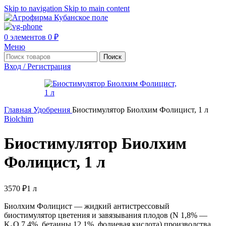
Skip to navigation
Skip to main content
0
элементов
0
₽
Меню
Поиск
Вход / Регистрация
Главная
Удобрения
Биостимулятор Биолхим Фолицист, 1 л
Biolchim
Биостимулятор Биолхим
Фолицист, 1 л
3570
₽
1 л
Биолхим Фолицист — жидкий антистрессовый
биостимулятор цветения и завязывания плодов (N 1,8% —
K₂O 7,4%, бетаины 12,1%, фолиевая кислота) производства