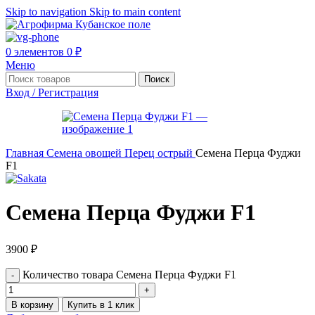
Skip to navigation
Skip to main content
0
элементов
0
₽
Меню
Поиск
Вход / Регистрация
Главная
Семена овощей
Перец острый
Семена Перца Фуджи
F1
Семена Перца Фуджи F1
3900
₽
Количество товара Семена Перца Фуджи F1
В корзину
Купить в 1 клик