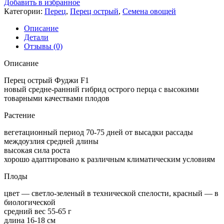
Добавить в избранное
Категории:
Перец
,
Перец острый
,
Семена овощей
Описание
Детали
Отзывы (0)
Описание
Перец острый Фуджи F1
новый средне-ранний гибрид острого перца с высокими
товарными качествами плодов
Растение
вегетационный период 70-75 дней от высадки рассады
междоузлия средней длины
высокая сила роста
хорошо адаптировано к различным климатическим условиям
Плоды
цвет — светло-зеленый в технической спелости, красный — в
биологической
средний вес 55-65 г
длина 16-18 см