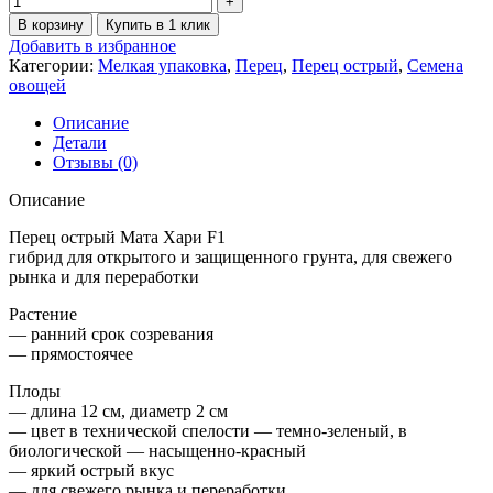
В корзину
Купить в 1 клик
Добавить в избранное
Категории:
Мелкая упаковка
,
Перец
,
Перец острый
,
Семена
овощей
Описание
Детали
Отзывы (0)
Описание
Перец острый Мата Хари F1
гибрид для открытого и защищенного грунта, для свежего
рынка и для переработки
Растение
— ранний срок созревания
— прямостоячее
Плоды
— длина 12 см, диаметр 2 см
— цвет в технической спелости — темно-зеленый, в
биологической — насыщенно-красный
— яркий острый вкус
— для свежего рынка и переработки