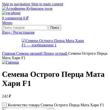
Skip to navigation
Skip to main content
0
элементов
0
₽
Меню
Поиск
Вход / Регистрация
Главная
Семена овощей
Перец острый
Семена Острого Перца
Мата Хари F1
Семена Острого Перца Мата
Хари F1
242
₽
Количество товара Семена Острого Перца Мата Хари F1