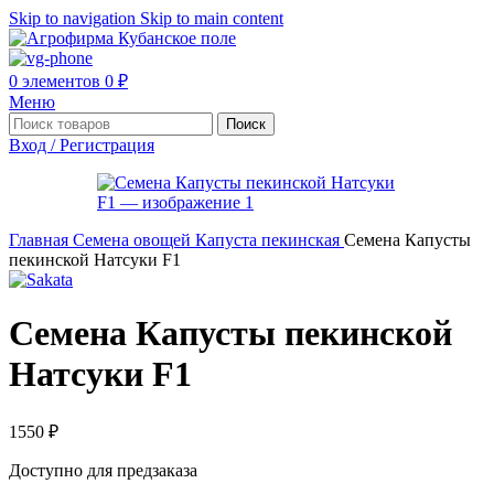
Skip to navigation
Skip to main content
0
элементов
0
₽
Меню
Поиск
Вход / Регистрация
Главная
Семена овощей
Капуста пекинская
Семена Капусты
пекинской Натсуки F1
Семена Капусты пекинской
Натсуки F1
1550
₽
Доступно для предзаказа