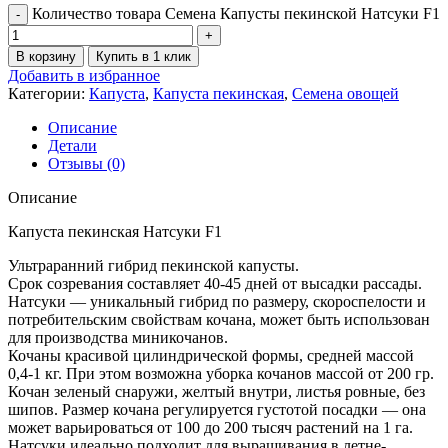
Количество товара Семена Капусты пекинской Натсуки F1
В корзину
Купить в 1 клик
Добавить в избранное
Категории:
Капуста
,
Капуста пекинская
,
Семена овощей
Описание
Детали
Отзывы (0)
Описание
Капуста пекинская Натсуки F1
Ультраранний гибрид пекинской капусты.
Срок созревания составляет 40-45 дней от высадки рассады.
Натсуки — уникальный гибрид по размеру, скороспелости и
потребительским свойствам кочана, может быть использован
для производства миникочанов.
Кочаны красивой цилиндрической формы, средней массой
0,4-1 кг. При этом возможна уборка кочанов массой от 200 гр.
Кочан зеленый снаружи, желтый внутри, листья ровные, без
шипов. Размер кочана регулируется густотой посадки — она
может варьироваться от 100 до 200 тысяч растений на 1 га.
Натсуки идеально подходит для выращивания в летне-