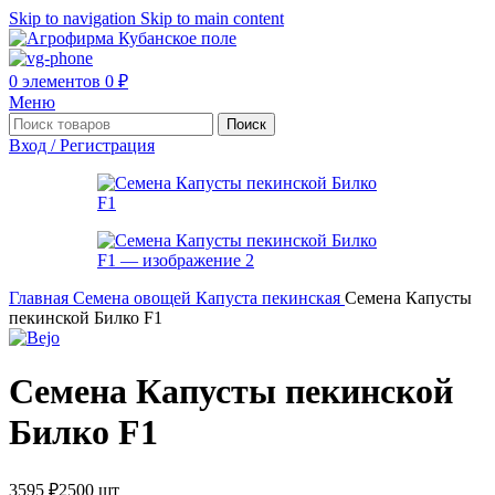
Skip to navigation
Skip to main content
0
элементов
0
₽
Меню
Поиск
Вход / Регистрация
Главная
Семена овощей
Капуста пекинская
Семена Капусты
пекинской Билко F1
Семена Капусты пекинской
Билко F1
3595
₽
2500 шт