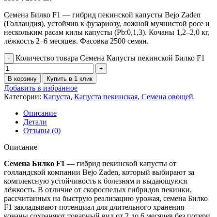
Семена Билко F1 — гибрид пекинской капусты Bejo Zaden
(Голландия), устойчив к фузариозу, ложной мучнистой росе и
нескольким расам килы капусты (Pb:0,1,3). Кочаны 1,2–2,0 кг,
лёжкость 2–6 месяцев. Фасовка 2500 семян.
Количество товара Семена Капусты пекинской Билко F1
В корзину
Купить в 1 клик
Добавить в избранное
Категории:
Капуста
,
Капуста пекинская
,
Семена овощей
Описание
Детали
Отзывы (0)
Описание
Семена Билко F1
— гибрид пекинской капусты от
голландской компании Bejo Zaden, который выбирают за
комплексную устойчивость к болезням и выдающуюся
лёжкость. В отличие от скороспелых гибридов пекинки,
рассчитанных на быструю реализацию урожая, семена Билко
F1 закладывают потенциал для длительного хранения —
кочаны сохраняют товарный вид от 2 до 6 месяцев без потери