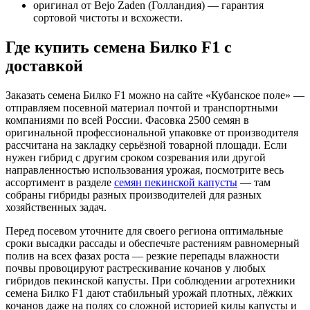
оригинал от Bejo Zaden (Голландия) — гарантия
сортовой чистоты и всхожести.
Где купить семена Билко F1 с
доставкой
Заказать семена Билко F1 можно на сайте «Кубанское поле» —
отправляем посевной материал почтой и транспортными
компаниями по всей России. Фасовка 2500 семян в
оригинальной профессиональной упаковке от производителя
рассчитана на закладку серьёзной товарной площади. Если
нужен гибрид с другим сроком созревания или другой
направленностью использования урожая, посмотрите весь
ассортимент в разделе
семян пекинской капусты
— там
собраны гибриды разных производителей для разных
хозяйственных задач.
Перед посевом уточните для своего региона оптимальные
сроки высадки рассады и обеспечьте растениям равномерный
полив на всех фазах роста — резкие перепады влажности
почвы провоцируют растрескивание кочанов у любых
гибридов пекинской капусты. При соблюдении агротехники
семена Билко F1 дают стабильный урожай плотных, лёжких
кочанов даже на полях со сложной историей килы капусты и