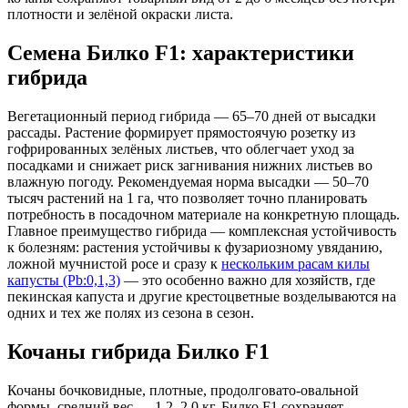
плотности и зелёной окраски листа.
Семена Билко F1: характеристики
гибрида
Вегетационный период гибрида — 65–70 дней от высадки
рассады. Растение формирует прямостоячую розетку из
гофрированных зелёных листьев, что облегчает уход за
посадками и снижает риск загнивания нижних листьев во
влажную погоду. Рекомендуемая норма высадки — 50–70
тысяч растений на 1 га, что позволяет точно планировать
потребность в посадочном материале на конкретную площадь.
Главное преимущество гибрида — комплексная устойчивость
к болезням: растения устойчивы к фузариозному увяданию,
ложной мучнистой росе и сразу к
нескольким расам килы
капусты (Pb:0,1,3)
— это особенно важно для хозяйств, где
пекинская капуста и другие крестоцветные возделываются на
одних и тех же полях из сезона в сезон.
Кочаны гибрида Билко F1
Кочаны бочковидные, плотные, продолговато-овальной
формы, средний вес — 1,2–2,0 кг. Билко F1 сохраняет