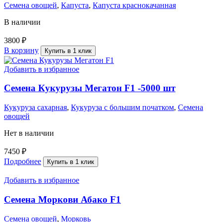
Семена овощей
,
Капуста
,
Капуста краснокачанная
В наличии
3800
₽
В корзину
Купить в 1 клик
Добавить в избранное
Семена Кукурузы Мегатон F1 -5000 шт
Кукуруза сахарная
,
Кукуруза с большим початком
,
Семена
овощей
Нет в наличии
7450
₽
Подробнее
Купить в 1 клик
Добавить в избранное
Семена Моркови Абако F1
Семена овощей
,
Морковь