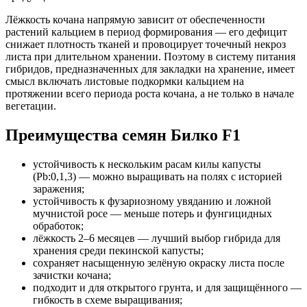
Лёжкость кочана напрямую зависит от обеспеченности
растений кальцием в период формирования — его дефицит
снижает плотность тканей и провоцирует точечный некроз
листа при длительном хранении. Поэтому в систему питания
гибридов, предназначенных для закладки на хранение, имеет
смысл включать листовые подкормки кальцием на
протяжении всего периода роста кочана, а не только в начале
вегетации.
Преимущества семян Билко F1
устойчивость к нескольким расам килы капусты
(Pb:0,1,3) — можно выращивать на полях с историей
заражения;
устойчивость к фузариозному увяданию и ложной
мучнистой росе — меньше потерь и фунгицидных
обработок;
лёжкость 2–6 месяцев — лучший выбор гибрида для
хранения среди пекинской капусты;
сохраняет насыщенную зелёную окраску листа после
зачистки кочана;
подходит и для открытого грунта, и для защищённого —
гибкость в схеме выращивания;