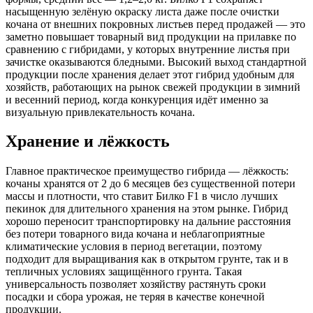
насыщенную зелёную окраску листа даже после очистки
кочана от внешних покровных листьев перед продажей — это
заметно повышает товарный вид продукции на прилавке по
сравнению с гибридами, у которых внутренние листья при
зачистке оказываются бледными. Высокий выход стандартной
продукции после хранения делает этот гибрид удобным для
хозяйств, работающих на рынок свежей продукции в зимний
и весенний период, когда конкуренция идёт именно за
визуальную привлекательность кочана.
Хранение и лёжкость
Главное практическое преимущество гибрида — лёжкость:
кочаны хранятся от 2 до 6 месяцев без существенной потери
массы и плотности, что ставит Билко F1 в число лучших
пекинок для длительного хранения на этом рынке. Гибрид
хорошо переносит транспортировку на дальние расстояния
без потери товарного вида кочана и неблагоприятные
климатические условия в период вегетации, поэтому
подходит для выращивания как в открытом грунте, так и в
тепличных условиях защищённого грунта. Такая
универсальность позволяет хозяйству растянуть сроки
посадки и сбора урожая, не теряя в качестве конечной
продукции.