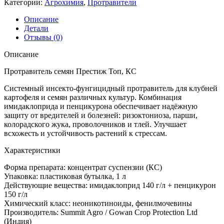
Категории:
Агрохимия
,
Протравители
Описание
Детали
Отзывы (0)
Описание
Протравитель семян Престиж Топ, КС
Системный инсекто-фунгицидный протравитель для клубней
картофеля и семян различных культур. Комбинация
имидаклоприда и пенцикурона обеспечивает надёжную
защиту от вредителей и болезней: ризоктониоза, парши,
колорадского жука, проволочников и тлей. Улучшает
всхожесть и устойчивость растений к стрессам.
Характеристики
Форма препарата: концентрат суспензии (КС)
Упаковка: пластиковая бутылка, 1 л
Действующие вещества: имидаклоприд 140 г/л + пенцикурон
150 г/л
Химический класс: неоникотиноиды, фенилмочевины
Производитель: Summit Agro / Gowan Crop Protection Ltd
(Индия)