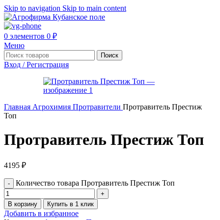
Skip to navigation
Skip to main content
0
элементов
0
₽
Меню
Поиск
Вход / Регистрация
Главная
Агрохимия
Протравители
Протравитель Престиж
Топ
Протравитель Престиж Топ
4195
₽
Количество товара Протравитель Престиж Топ
В корзину
Купить в 1 клик
Добавить в избранное