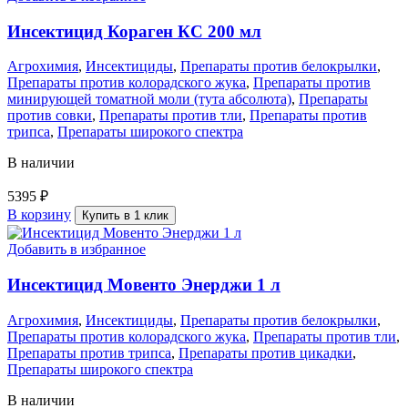
Инсектицид Кораген КС 200 мл
Агрохимия
,
Инсектициды
,
Препараты против белокрылки
,
Препараты против колорадского жука
,
Препараты против
минирующей томатной моли (тута абсолюта)
,
Препараты
против совки
,
Препараты против тли
,
Препараты против
трипса
,
Препараты широкого спектра
В наличии
5395
₽
В корзину
Купить в 1 клик
Добавить в избранное
Инсектицид Мовенто Энерджи 1 л
Агрохимия
,
Инсектициды
,
Препараты против белокрылки
,
Препараты против колорадского жука
,
Препараты против тли
,
Препараты против трипса
,
Препараты против цикадки
,
Препараты широкого спектра
В наличии