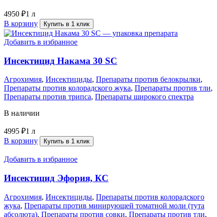
4950
₽
1 л
В корзину
Купить в 1 клик
Добавить в избранное
Инсектицид Накама 30 SC
Агрохимия
,
Инсектициды
,
Препараты против белокрылки
,
Препараты против колорадского жука
,
Препараты против тли
,
Препараты против трипса
,
Препараты широкого спектра
В наличии
4995
₽
1 л
В корзину
Купить в 1 клик
Добавить в избранное
Инсектицид Эфория, КС
Агрохимия
,
Инсектициды
,
Препараты против колорадского
жука
,
Препараты против минирующей томатной моли (тута
абсолюта)
,
Препараты против совки
,
Препараты против тли
,