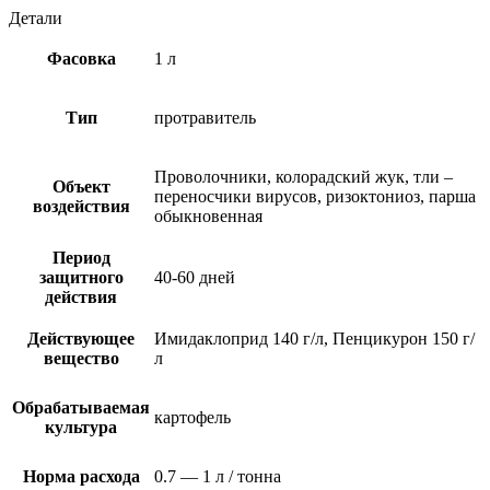
Детали
Фасовка
1 л
Тип
протравитель
Проволочники, колорадский жук, тли –
Объект
переносчики вирусов, ризоктониоз, парша
воздействия
обыкновенная
Период
защитного
40-60 дней
действия
Действующее
Имидаклоприд 140 г/л, Пенцикурон 150 г/
вещество
л
Обрабатываемая
картофель
культура
Норма расхода
0.7 — 1 л / тонна