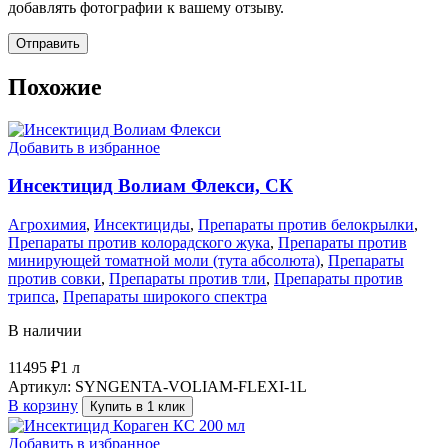
добавлять фотографии к вашему отзыву.
Похожие
Добавить в избранное
Инсектицид Волиам Флекси, СК
Агрохимия
,
Инсектициды
,
Препараты против белокрылки
,
Препараты против колорадского жука
,
Препараты против
минирующей томатной моли (тута абсолюта)
,
Препараты
против совки
,
Препараты против тли
,
Препараты против
трипса
,
Препараты широкого спектра
В наличии
11495
₽
1 л
Артикул:
SYNGENTA-VOLIAM-FLEXI-1L
В корзину
Купить в 1 клик
Добавить в избранное