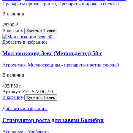
Препараты против трипса
,
Препараты широкого спектра
В наличии
28390
₽
В корзину
Купить в 1 клик
Добавить в избранное
Моллюскоцид Зевс (Метальдегид) 50 г
Агрохимия
,
Моллюскоциды - препараты против слизней
В наличии
495
₽
50 г
Артикул:
ZEUS-VDG-50
В корзину
Купить в 1 клик
Добавить в избранное
Стимулятор роста для завязи Колибри
Агрохимия
,
Удобрения