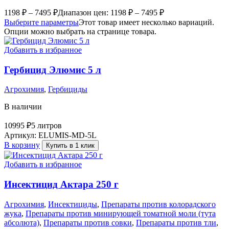
1198
₽
–
7495
₽
Диапазон цен: 1198 ₽ – 7495 ₽
Выберите параметры
Этот товар имеет несколько вариаций.
Опции можно выбрать на странице товара.
Добавить в избранное
Гербицид Элюмис 5 л
Агрохимия
,
Гербициды
В наличии
10995
₽
5 литров
Артикул:
ELUMIS-MD-5L
В корзину
Купить в 1 клик
Добавить в избранное
Инсектицид Актара 250 г
Агрохимия
,
Инсектициды
,
Препараты против колорадского
жука
,
Препараты против минирующей томатной моли (тута
абсолюта)
,
Препараты против совки
,
Препараты против тли
,