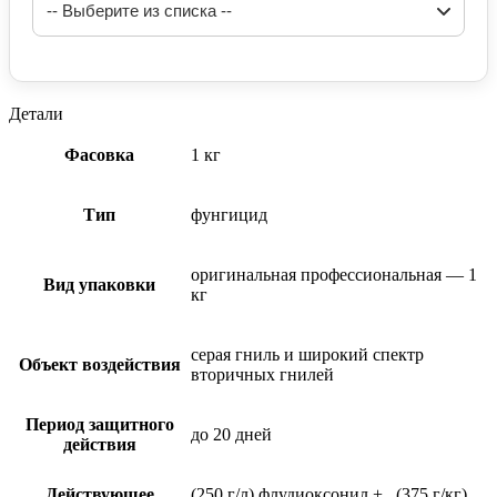
Детали
Фасовка
1 кг
Тип
фунгицид
оригинальная профессиональная — 1
Вид упаковки
кг
серая гниль и широкий спектр
Объект воздействия
вторичных гнилей
Период защитного
до 20 дней
действия
Действующее
(250 г/л) флудиоксонил + , (375 г/кг)