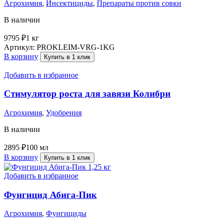
Агрохимия
,
Инсектициды
,
Препараты против совки
В наличии
9795
₽
1 кг
Артикул:
PROKLEIM-VRG-1KG
В корзину
Купить в 1 клик
Добавить в избранное
Стимулятор роста для завязи Колибри
Агрохимия
,
Удобрения
В наличии
2895
₽
100 мл
В корзину
Купить в 1 клик
Добавить в избранное
Фунгицид Абига-Пик
Агрохимия
,
Фунгициды