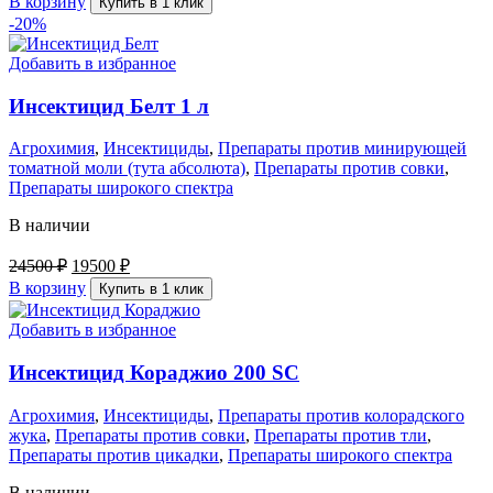
В корзину
Купить в 1 клик
-20%
Добавить в избранное
Инсектицид Белт 1 л
Агрохимия
,
Инсектициды
,
Препараты против минирующей
томатной моли (тута абсолюта)
,
Препараты против совки
,
Препараты широкого спектра
В наличии
24500
₽
19500
₽
В корзину
Купить в 1 клик
Добавить в избранное
Инсектицид Кораджио 200 SC
Агрохимия
,
Инсектициды
,
Препараты против колорадского
жука
,
Препараты против совки
,
Препараты против тли
,
Препараты против цикадки
,
Препараты широкого спектра
В наличии