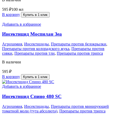
595
₽
100 мл
В корзину
Купить в 1 клик
Добавить в избранное
Инсектицид Моспилан Зеа
Агрохимия
,
Инсектициды
,
Препараты против белокрылки
,
Препараты против колорадского жука
,
Препараты против
совки
,
Препараты против тли
,
Препараты против трипса
В наличии
595
₽
В корзину
Купить в 1 клик
Добавить в избранное
Инсектицид Спино 480 SC
Агрохимия
,
Инсектициды
,
Препараты против минирующей
томатной моли (тута абсолюта)
,
Препараты против трипса