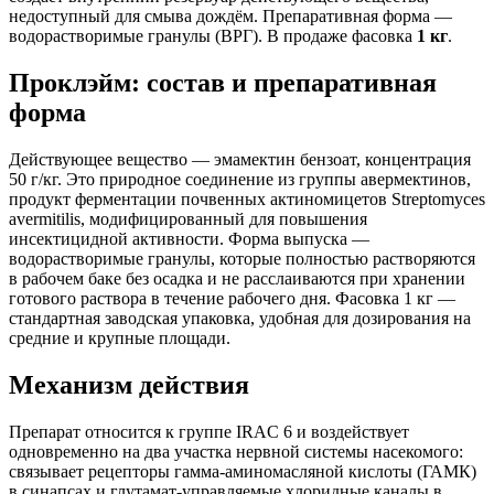
недоступный для смыва дождём. Препаративная форма —
водорастворимые гранулы (ВРГ). В продаже фасовка
1 кг
.
Проклэйм: состав и препаративная
форма
Действующее вещество — эмамектин бензоат, концентрация
50 г/кг. Это природное соединение из группы авермектинов,
продукт ферментации почвенных актиномицетов Streptomyces
avermitilis, модифицированный для повышения
инсектицидной активности. Форма выпуска —
водорастворимые гранулы, которые полностью растворяются
в рабочем баке без осадка и не расслаиваются при хранении
готового раствора в течение рабочего дня. Фасовка 1 кг —
стандартная заводская упаковка, удобная для дозирования на
средние и крупные площади.
Механизм действия
Препарат относится к группе IRAC 6 и воздействует
одновременно на два участка нервной системы насекомого:
связывает рецепторы гамма-аминомасляной кислоты (ГАМК)
в синапсах и глутамат-управляемые хлоридные каналы в