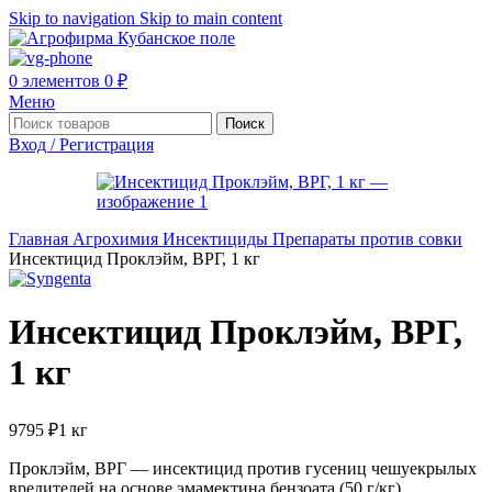
Skip to navigation
Skip to main content
0
элементов
0
₽
Меню
Поиск
Вход / Регистрация
Главная
Агрохимия
Инсектициды
Препараты против совки
Инсектицид Проклэйм, ВРГ, 1 кг
Инсектицид Проклэйм, ВРГ,
1 кг
9795
₽
1 кг
Проклэйм, ВРГ — инсектицид против гусениц чешуекрылых
вредителей на основе эмамектина бензоата (50 г/кг),