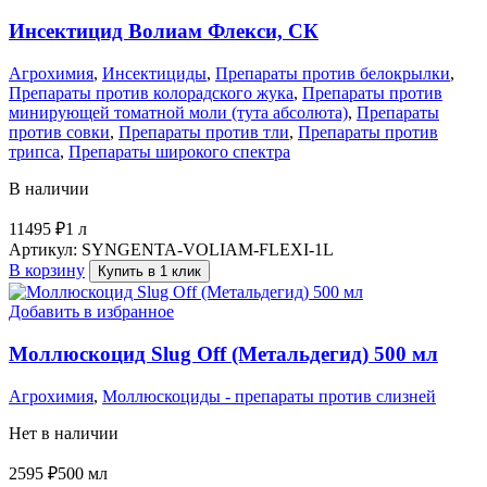
Инсектицид Волиам Флекси, СК
Агрохимия
,
Инсектициды
,
Препараты против белокрылки
,
Препараты против колорадского жука
,
Препараты против
минирующей томатной моли (тута абсолюта)
,
Препараты
против совки
,
Препараты против тли
,
Препараты против
трипса
,
Препараты широкого спектра
В наличии
11495
₽
1 л
Артикул:
SYNGENTA-VOLIAM-FLEXI-1L
В корзину
Купить в 1 клик
Добавить в избранное
Моллюскоцид Slug Off (Метальдегид) 500 мл
Агрохимия
,
Моллюскоциды - препараты против слизней
Нет в наличии
2595
₽
500 мл