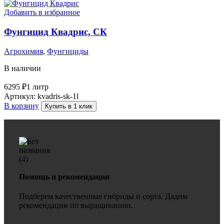
Добавить в избранное
Фунгицид Квадрис, СК
Агрохимия
,
Фунгициды
В наличии
6295
₽
1 литр
Артикул:
kvadris-sk-1l
В корзину
Купить в 1 клик
Помощь и рекомендации
Подберем качественные гибриды и сорта. Дадим
рекомендации по выращиванию.