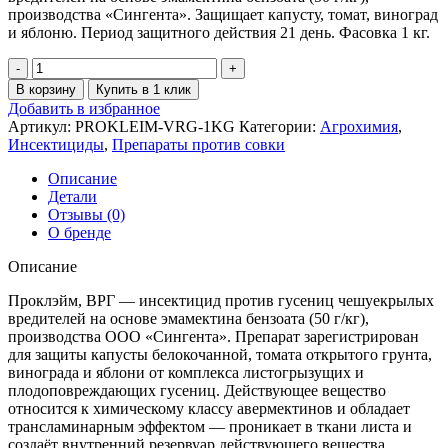
производства «Сингента». Защищает капусту, томат, виноград
и яблоню. Период защитного действия 21 день. Фасовка 1 кг.
В корзину
Купить в 1 клик
Добавить в избранное
Артикул:
PROKLEIM-VRG-1KG
Категории:
Агрохимия
,
Инсектициды
,
Препараты против совки
Описание
Детали
Отзывы (0)
О бренде
Описание
Проклэйм, ВРГ — инсектицид против гусениц чешуекрылых
вредителей на основе эмамектина бензоата (50 г/кг),
производства ООО «Сингента». Препарат зарегистрирован
для защиты капусты белокочанной, томата открытого грунта,
винограда и яблони от комплекса листогрызущих и
плодоповреждающих гусениц. Действующее вещество
относится к химическому классу авермектинов и обладает
трансламинарным эффектом — проникает в ткани листа и
создаёт внутренний резервуар действующего вещества,