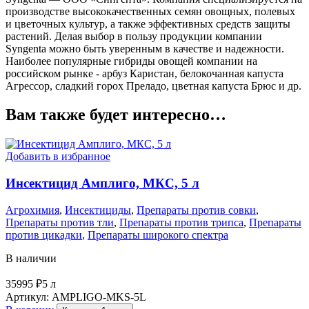
производстве высококачественных семян овощных, полевых
и цветочных культур, а также эффективных средств защиты
растений. Делая выбор в пользу продукции компании
Syngenta можно быть уверенным в качестве и надежности.
Наиболее популярные гибриды овощей компании на
российском рынке - арбуз Каристан, белокочанная капуста
Агрессор, сладкий горох Преладо, цветная капуста Брюс и др.
Вам также будет интересно…
Добавить в избранное
Инсектицид Амплиго, МКС, 5 л
Агрохимия
,
Инсектициды
,
Препараты против совки
,
Препараты против тли
,
Препараты против трипса
,
Препараты
против цикадки
,
Препараты широкого спектра
В наличии
35995
₽
5 л
Артикул:
AMPLIGO-MKS-5L