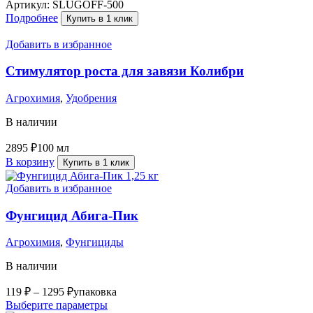
Артикул:
SLUGOFF-500
Подробнее
Купить в 1 клик
Добавить в избранное
Стимулятор роста для завязи Колибри
Агрохимия
,
Удобрения
В наличии
2895
₽
100 мл
В корзину
Купить в 1 клик
Добавить в избранное
Фунгицид Абига-Пик
Агрохимия
,
Фунгициды
В наличии
119
₽
–
1295
₽
упаковка
Выберите параметры