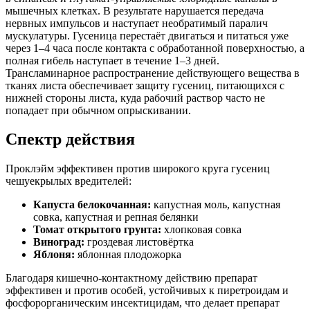
мышечных клетках. В результате нарушается передача
нервных импульсов и наступает необратимый паралич
мускулатуры. Гусеница перестаёт двигаться и питаться уже
через 1–4 часа после контакта с обработанной поверхностью, а
полная гибель наступает в течение 1–3 дней.
Трансламинарное распространение действующего вещества в
тканях листа обеспечивает защиту гусениц, питающихся с
нижней стороны листа, куда рабочий раствор часто не
попадает при обычном опрыскивании.
Спектр действия
Проклэйм эффективен против широкого круга гусениц
чешуекрылых вредителей:
Капуста белокочанная:
капустная моль, капустная
совка, капустная и репная белянки
Томат открытого грунта:
хлопковая совка
Виноград:
гроздевая листовёртка
Яблоня:
яблонная плодожорка
Благодаря кишечно-контактному действию препарат
эффективен и против особей, устойчивых к пиретроидам и
фосфорорганическим инсектицидам, что делает препарат