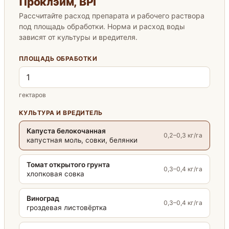
Проклэйм, ВРГ
Рассчитайте расход препарата и рабочего раствора
под площадь обработки. Норма и расход воды
зависят от культуры и вредителя.
ПЛОЩАДЬ ОБРАБОТКИ
гектаров
КУЛЬТУРА И ВРЕДИТЕЛЬ
Капуста белокочанная
0,2–0,3 кг/га
капустная моль, совки, белянки
Томат открытого грунта
0,3–0,4 кг/га
хлопковая совка
Виноград
0,3–0,4 кг/га
гроздевая листовёртка