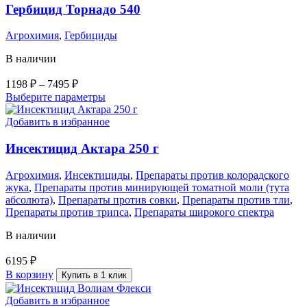
Гербицид Торнадо 540
Агрохимия
,
Гербициды
В наличии
1198
₽
–
7495
₽
Выберите параметры
Добавить в избранное
Инсектицид Актара 250 г
Агрохимия
,
Инсектициды
,
Препараты против колорадского
жука
,
Препараты против минирующей томатной моли (тута
абсолюта)
,
Препараты против совки
,
Препараты против тли
,
Препараты против трипса
,
Препараты широкого спектра
В наличии
6195
₽
В корзину
Купить в 1 клик
Добавить в избранное