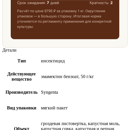
Срок ожидания:
7
дней
Кратность:
2
Расчёт по цене
9795 ₽
за упаковку 1 кг. Округление
упаковок — в большую сторону. Итоговая норма
уточняется по регламенту применения для конкретной
культуры.
Детали
Тип
инсектицид
Действующее
эмамектин бензоат, 50 г/кг
вещество
Производитель
Syngenta
Вид упаковки
мягкий пакет
гроздевая листовертка, капустная моль,
Объект
капустная совка, капустная и репная