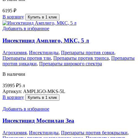
6195
₽
В корзину
Купить в 1 клик
Добавить в избранное
Инсектицид Амплиго, МКС, 5 л
Агрохимия
,
Инсектициды
,
Препараты против совки
,
Препараты против тли
,
Препараты против трипса
,
Препараты
против цикадки
,
Препараты широкого спектра
В наличии
35995
₽
5 л
Артикул:
AMPLIGO-MKS-5L
В корзину
Купить в 1 клик
Добавить в избранное
Инсектицид Моспилан Зеа
Агрохимия
,
Инсектициды
,
Препараты против белокрылки
,