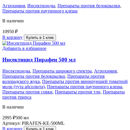
Агрохимия
,
Инсектициды
,
Препараты против белокрылки
,
Препараты против паутинного клеща
В наличии
10950
₽
В корзину
Купить в 1 клик
Добавить в избранное
Инсектицид Пирафен 500 мл
Инсектициды
,
Препараты широкого спектра
,
Агрохимия
,
Препараты против белокрылки
,
Препараты против
колорадского жука
,
Препараты против минирующей томатной
моли (тута абсолюта)
,
Препараты против паутинного клеща
,
Препараты против совки
,
Препараты против тли
,
Препараты
против трипса
В наличии
2995
₽
500 мл
Артикул:
PIRAFEN-KE-500ML
В корзину
Купить в 1 клик