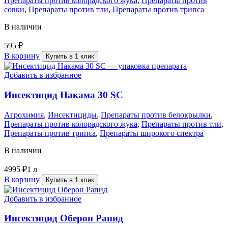
Препараты против колорадского жука
,
Препараты против
совки
,
Препараты против тли
,
Препараты против трипса
В наличии
595
₽
В корзину
Купить в 1 клик
Добавить в избранное
Инсектицид Накама 30 SC
Агрохимия
,
Инсектициды
,
Препараты против белокрылки
,
Препараты против колорадского жука
,
Препараты против тли
,
Препараты против трипса
,
Препараты широкого спектра
В наличии
4995
₽
1 л
В корзину
Купить в 1 клик
Добавить в избранное
Инсектицид Оберон Рапид