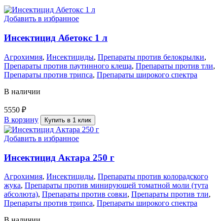
Добавить в избранное
Инсектицид Абетокс 1 л
Агрохимия
,
Инсектициды
,
Препараты против белокрылки
,
Препараты против паутинного клеща
,
Препараты против тли
,
Препараты против трипса
,
Препараты широкого спектра
В наличии
5550
₽
В корзину
Купить в 1 клик
Добавить в избранное
Инсектицид Актара 250 г
Агрохимия
,
Инсектициды
,
Препараты против колорадского
жука
,
Препараты против минирующей томатной моли (тута
абсолюта)
,
Препараты против совки
,
Препараты против тли
,
Препараты против трипса
,
Препараты широкого спектра
В наличии