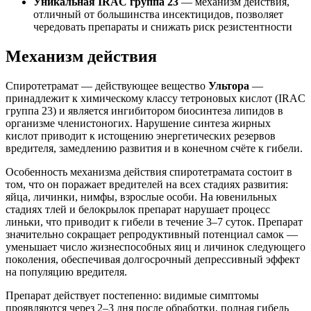
Уникальная IRAC группа 23
— механизм действия,
отличный от большинства инсектицидов, позволяет
чередовать препараты и снижать риск резистентности
Механизм действия
Спиротетрамат — действующее вещество
Ультора
—
принадлежит к химическому классу тетроновых кислот (IRAC
группа 23) и является ингибитором биосинтеза липидов в
организме членистоногих. Нарушение синтеза жирных
кислот приводит к истощению энергетических резервов
вредителя, замедлению развития и в конечном счёте к гибели.
Особенность механизма действия спиротетрамата состоит в
том, что он поражает вредителей на всех стадиях развития:
яйца, личинки, нимфы, взрослые особи. На ювенильных
стадиях тлей и белокрылок препарат нарушает процесс
линьки, что приводит к гибели в течение 3–7 суток. Препарат
значительно сокращает репродуктивный потенциал самок —
уменьшает число жизнеспособных яиц и личинок следующего
поколения, обеспечивая долгосрочный депрессивный эффект
на популяцию вредителя.
Препарат действует постепенно: видимые симптомы
проявляются через 2–3 дня после обработки, полная гибель