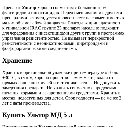
Препарат
Ультор
хорошо совместим с большинством
фунгицидов и инсектицидов. Перед смешиванием с другими
препаратами рекомендуется провести тест на совместимость в
малом объёме рабочей жидкости. Благодаря принадлежности
к уникальной IRAC группе 23 препарат идеально подходит
для чередования с инсектицидами других групп в программах
управления резистентностью. Не вызывает перекрёстной
резистентности с неоникотиноидами, пиретроидами и
фосфорорганическими соединениями.
Хранение
Хранить в оригинальной упаковке при температуре от 0 до
+30 °C, в сухом, хорошо проветриваемом месте, вдали от
прямых солнечных лучей и источников тепла. Не допускать
замерзания препарата. Не хранить совместно с продуктами
питания, кормами и лекарственными средствами. Хранить в
местах, недоступных для детей. Срок годности — не менее 2
лет с даты производства.
Купить Ультор МД 5 л
Инсектоакарицид
Ультор
в фасовке 5 литров доступен к