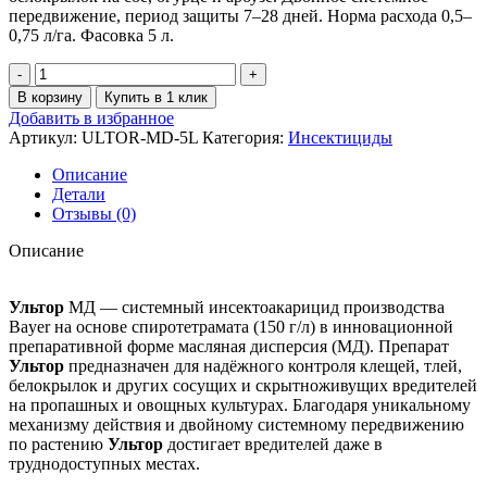
передвижение, период защиты 7–28 дней. Норма расхода 0,5–
0,75 л/га. Фасовка 5 л.
В корзину
Купить в 1 клик
Добавить в избранное
Артикул:
ULTOR-MD-5L
Категория:
Инсектициды
Описание
Детали
Отзывы (0)
Описание
Ультор
МД — системный инсектоакарицид производства
Bayer на основе спиротетрамата (150 г/л) в инновационной
препаративной форме масляная дисперсия (МД). Препарат
Ультор
предназначен для надёжного контроля клещей, тлей,
белокрылок и других сосущих и скрытноживущих вредителей
на пропашных и овощных культурах. Благодаря уникальному
механизму действия и двойному системному передвижению
по растению
Ультор
достигает вредителей даже в
труднодоступных местах.