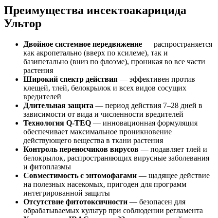
Преимущества инсектоакарицида
Ультор
Двойное системное передвижение
— распространяется
как акропетально (вверх по ксилеме), так и
базипетально (вниз по флоэме), проникая во все части
растения
Широкий спектр действия
— эффективен против
клещей, тлей, белокрылок и всех видов сосущих
вредителей
Длительная защита
— период действия 7–28 дней в
зависимости от вида и численности вредителей
Технология Q-TEQ
— инновационная формуляция
обеспечивает максимальное проникновение
действующего вещества в ткани растения
Контроль переносчиков вирусов
— подавляет тлей и
белокрылок, распространяющих вирусные заболевания
и фитоплазмы
Совместимость с энтомофагами
— щадящее действие
на полезных насекомых, пригоден для программ
интегрированной защиты
Отсутствие фитотоксичности
— безопасен для
обрабатываемых культур при соблюдении регламента