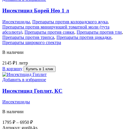
Инсектицид Борей Нео 1 л
Инсектициды
,
Препараты против колорадского жука
,
Препараты против минирующей томатной моли (тута
абсолюта)
,
Препараты против совки
,
Препараты против тли
,
Препараты против трипса
,
Препараты против цикадки
,
Препараты широкого спектра
В наличии
2145
₽
1 литр
В корзину
Купить в 1 клик
Добавить в избранное
Инсектицид Гоплит, КС
Инсектициды
В наличии
1795
₽
–
6950
₽
Артикул:
goplit-ks