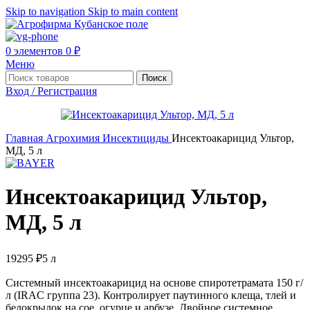
Skip to navigation
Skip to main content
0
элементов
0
₽
Меню
Поиск
Вход / Регистрация
Главная
Агрохимия
Инсектициды
Инсектоакарицид Ультор,
МД, 5 л
Инсектоакарицид Ультор,
МД, 5 л
19295
₽
5 л
Системный инсектоакарицид на основе спиротетрамата 150 г/
л (IRAC группа 23). Контролирует паутинного клеща, тлей и
белокрылок на сое, огурце и арбузе. Двойное системное