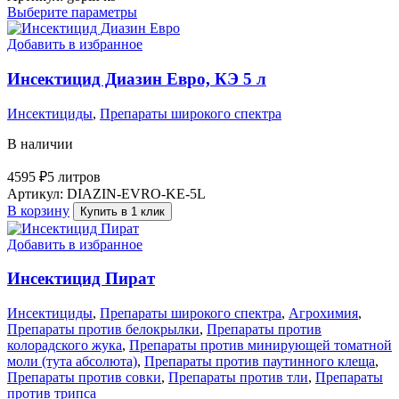
Выберите параметры
Добавить в избранное
Инсектицид Диазин Евро, КЭ 5 л
Инсектициды
,
Препараты широкого спектра
В наличии
4595
₽
5 литров
Артикул:
DIAZIN-EVRO-KE-5L
В корзину
Купить в 1 клик
Добавить в избранное
Инсектицид Пират
Инсектициды
,
Препараты широкого спектра
,
Агрохимия
,
Препараты против белокрылки
,
Препараты против
колорадского жука
,
Препараты против минирующей томатной
моли (тута абсолюта)
,
Препараты против паутинного клеща
,
Препараты против совки
,
Препараты против тли
,
Препараты
против трипса