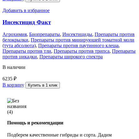
Добавить в избранное
Инсектицид Факт
Агрохимия
,
Биопрепараты
,
Инсектициды
,
Препараты против
белокрылки
,
Препараты против минирующей томатной моли
(тута абсолюта)
,
Препараты против паутинного клеща
,
Препараты против тли
,
Препараты против трипса
,
Препараты
против цикадки
,
Препараты широкого спектра
В наличии
6235
₽
В корзину
Купить в 1 клик
Помощь и рекомендации
Подберем качественные гибриды и сорта. Дадим