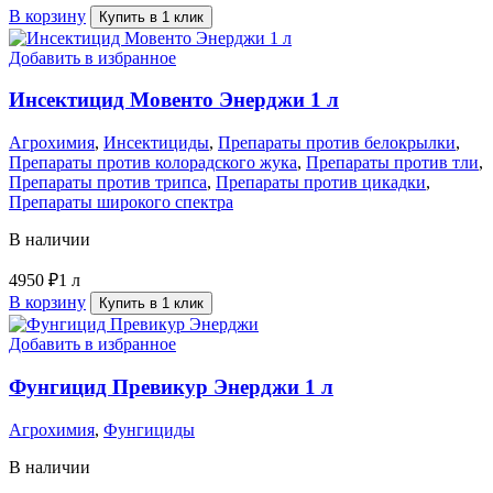
В корзину
Купить в 1 клик
Добавить в избранное
Инсектицид Мовенто Энерджи 1 л
Агрохимия
,
Инсектициды
,
Препараты против белокрылки
,
Препараты против колорадского жука
,
Препараты против тли
,
Препараты против трипса
,
Препараты против цикадки
,
Препараты широкого спектра
В наличии
4950
₽
1 л
В корзину
Купить в 1 клик
Добавить в избранное
Фунгицид Превикур Энерджи 1 л
Агрохимия
,
Фунгициды
В наличии