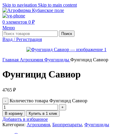
Skip to navigation
Skip to main content
0
элементов
0
₽
Меню
Поиск
Вход / Регистрация
Главная
Агрохимия
Фунгициды
Фунгицид Савиор
Фунгицид Савиор
4765
₽
Количество товара Фунгицид Савиор
В корзину
Купить в 1 клик
Добавить в избранное
Категории:
Агрохимия
,
Биопрепараты
,
Фунгициды