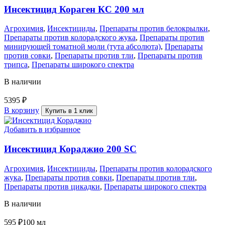
Инсектицид Кораген КС 200 мл
Агрохимия
,
Инсектициды
,
Препараты против белокрылки
,
Препараты против колорадского жука
,
Препараты против
минирующей томатной моли (тута абсолюта)
,
Препараты
против совки
,
Препараты против тли
,
Препараты против
трипса
,
Препараты широкого спектра
В наличии
5395
₽
В корзину
Купить в 1 клик
Добавить в избранное
Инсектицид Кораджио 200 SC
Агрохимия
,
Инсектициды
,
Препараты против колорадского
жука
,
Препараты против совки
,
Препараты против тли
,
Препараты против цикадки
,
Препараты широкого спектра
В наличии
595
₽
100 мл