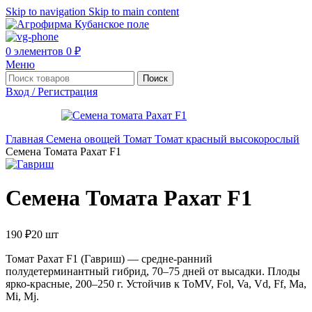
Skip to navigation
Skip to main content
0
элементов
0
₽
Меню
Поиск
Вход / Регистрация
Главная
Семена овощей
Томат
Томат красный высокорослый
Семена Томата Рахат F1
Семена Томата Рахат F1
190
₽
20 шт
Томат Рахат F1 (Гавриш) — средне-ранний
полудетерминантный гибрид, 70–75 дней от высадки. Плоды
ярко-красные, 200–250 г. Устойчив к ToMV, Fol, Va, Vd, Ff, Ma,
Mi, Mj.