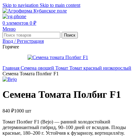
Skip to navigation
Skip to main content
0
элементов
0
₽
Меню
Поиск
Вход / Регистрация
Горячее
Главная
Семена овощей
Томат
Томат красный низкорослый
Семена Томата Полбиг F1
Семена Томата Полбиг F1
840
₽
1000 шт
Томат Полбиг F1 (Bejo) — ранний холодостойкий
детерминантный гибрид, 90–100 дней от всходов. Плоды
красные, 180–200 г. Устойчив к фузариозу, вертициллёзу.