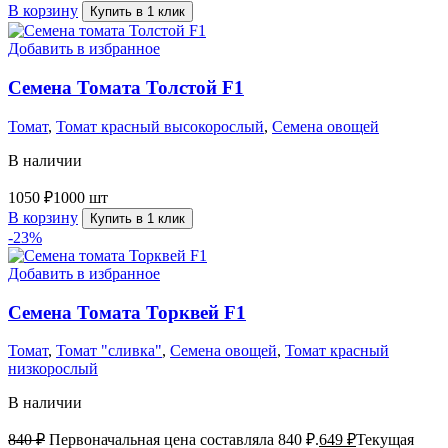
В корзину
Купить в 1 клик
Добавить в избранное
Семена Томата Толстой F1
Томат
,
Томат красный высокорослый
,
Семена овощей
В наличии
1050
₽
1000 шт
В корзину
Купить в 1 клик
-23%
Добавить в избранное
Семена Томата Торквей F1
Томат
,
Томат "сливка"
,
Семена овощей
,
Томат красный
низкорослый
В наличии
840
₽
Первоначальная цена составляла 840 ₽.
649
₽
Текущая