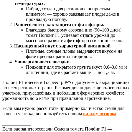
температурах.
Гибрид создан для регионов с непростым
климатом — хорошо завязывает плоды даже в
прохладную погоду.
Раннеспелость как защита от фитофторы.
Благодаря быстрому созреванию (90–100 дней)
томат Полбиг F1 успевает отдать урожай до
массового развития фитофтороза в конце сезона.
Насыщенный вкус с характерной кислинкой.
Плотные, сочные плоды выделяются вкусом на
фоне пресных ранних гибридов.
Универсальность посадки.
Подходит для открытого грунта (куст 0,6–0,8 м) и
для теплиц, где вырастает выше — до 1,3 м.
Полбиг F1 внесён в Госреестр РФ с допуском к выращиванию
во всех регионах страны. Рекомендован для садово-огородных
участков, приусадебных и небольших фермерских хозяйств;
урожайность до 6 кг/м² при правильной агротехнике.
Если вам нужно рассчитать примерно количество семян для
вашего участка, воспользуйтесь нашим
калькулятором
.
____________
Если вас заинтересовали Семена томата Полбиг F1 —