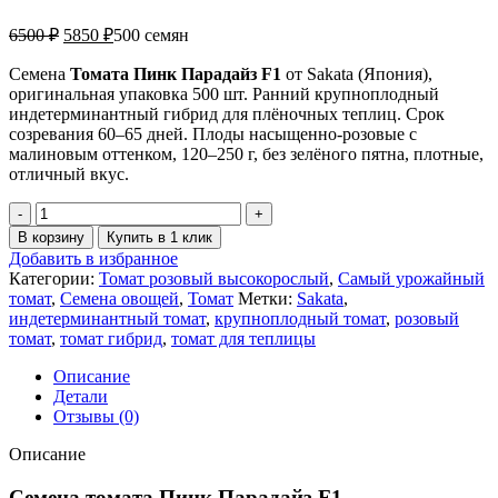
6500
₽
5850
₽
500 семян
Семена
Т
омата Пинк Парадайз F1
от Sakata (Япония),
оригинальная упаковка 500 шт. Ранний крупноплодный
индетерминантный гибрид для плёночных теплиц. Срок
созревания 60–65 дней. Плоды насыщенно-розовые с
малиновым оттенком, 120–250 г, без зелёного пятна, плотные,
отличный вкус.
В корзину
Купить в 1 клик
Добавить в избранное
Категории:
Томат розовый высокорослый
,
Самый урожайный
томат
,
Семена овощей
,
Томат
Метки:
Sakata
,
индетерминантный томат
,
крупноплодный томат
,
розовый
томат
,
томат гибрид
,
томат для теплицы
Описание
Детали
Отзывы (0)
Описание
Семена томата Пинк Парадайз F1