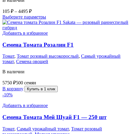
В наличии
105
₽
–
4495
₽
Выберите параметры
Добавить в избранное
Семена Томата Розалин F1
Томат
,
Томат розовый высокорослый
,
Самый урожайный
томат
,
Семена овощей
В наличии
5750
₽
500 семян
В корзину
Купить в 1 клик
-10%
Добавить в избранное
Семена Томата Мей Шуай F1 — 250 шт
Томат
,
Самый урожайный томат
,
Томат розовый