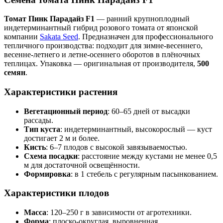
Томат Пинк Парадайз F1
— ранний крупноплодный
индетерминантный гибрид розового томата от японской
компании
Sakata Seed
. Предназначен для профессионального
тепличного производства: подходит для зимне-весеннего,
весенне-летнего и летне-осеннего оборотов в плёночных
теплицах. Упаковка — оригинальная от производителя,
500
семян
.
Характеристики растения
Вегетационный период
: 60–65 дней от высадки
рассады.
Тип куста
: индетерминантный, высокорослый — куст
достигает 2 м и более.
Кисть
: 6–7 плодов с высокой завязываемостью.
Схема посадки
: расстояние между кустами не менее 0,5
м для достаточной освещённости.
Формировка
: в 1 стебель с регулярным пасынкованием.
Характеристики плодов
Масса
: 120–250 г в зависимости от агротехники.
Форма
: плоско-округлая, выровненная.