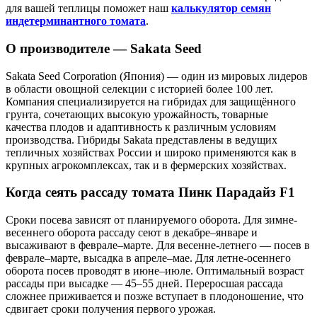
для вашей теплицы поможет наш
калькулятор семян
индетерминантного томата
.
О производителе — Sakata Seed
Sakata Seed Corporation (Япония) — один из мировых лидеров
в области овощной селекции с историей более 100 лет.
Компания специализируется на гибридах для защищённого
грунта, сочетающих высокую урожайность, товарные
качества плодов и адаптивность к различным условиям
производства. Гибриды Sakata представлены в ведущих
тепличных хозяйствах России и широко применяются как в
крупных агрокомплексах, так и в фермерских хозяйствах.
Когда сеять рассаду томата Пинк Парадайз F1
Сроки посева зависят от планируемого оборота. Для зимне-
весеннего оборота рассаду сеют в декабре–январе и
высаживают в феврале–марте. Для весенне-летнего — посев в
феврале–марте, высадка в апреле–мае. Для летне-осеннего
оборота посев проводят в июне–июле. Оптимальный возраст
рассады при высадке — 45–55 дней. Переросшая рассада
сложнее приживается и позже вступает в плодоношение, что
сдвигает сроки получения первого урожая.