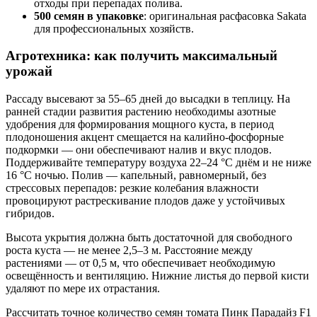
отходы при перепадах полива.
500 семян в упаковке
: оригинальная расфасовка Sakata
для профессиональных хозяйств.
Агротехника: как получить максимальный
урожай
Рассаду высевают за 55–65 дней до высадки в теплицу. На
ранней стадии развития растению необходимы азотные
удобрения для формирования мощного куста, в период
плодоношения акцент смещается на калийно-фосфорные
подкормки — они обеспечивают налив и вкус плодов.
Поддерживайте температуру воздуха 22–24 °C днём и не ниже
16 °C ночью. Полив — капельный, равномерный, без
стрессовых перепадов: резкие колебания влажности
провоцируют растрескивание плодов даже у устойчивых
гибридов.
Высота укрытия должна быть достаточной для свободного
роста куста — не менее 2,5–3 м. Расстояние между
растениями — от 0,5 м, что обеспечивает необходимую
освещённость и вентиляцию. Нижние листья до первой кисти
удаляют по мере их отрастания.
Рассчитать точное количество семян томата Пинк Парадайз F1