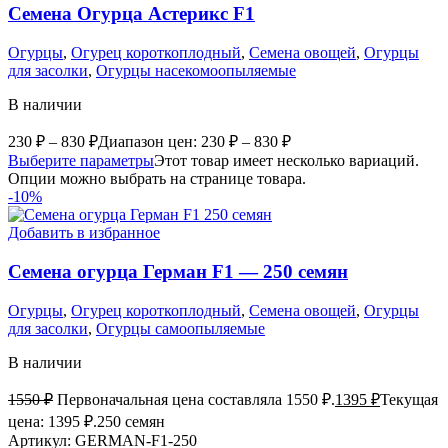
Семена Огурца Астерикс F1
Огурцы
,
Огурец короткоплодный
,
Семена овощей
,
Огурцы
для засолки
,
Огурцы насекомоопыляемые
В наличии
230
₽
–
830
₽
Диапазон цен: 230 ₽ – 830 ₽
Выберите параметры
Этот товар имеет несколько вариаций.
Опции можно выбрать на странице товара.
-10%
Добавить в избранное
Семена огурца Герман F1 — 250 семян
Огурцы
,
Огурец короткоплодный
,
Семена овощей
,
Огурцы
для засолки
,
Огурцы самоопыляемые
В наличии
1550
₽
Первоначальная цена составляла 1550 ₽.
1395
₽
Текущая
цена: 1395 ₽.
250 семян
Артикул:
GERMAN-F1-250