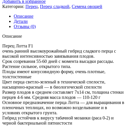
Добавить в избранное
Категории:
Перец
,
Перец сладкий
,
Семена овощей
Описание
Детали
Отзывы (0)
Описание
Перец Лотта F1
очень ранний высокоурожайный гибрид сладкого перца с
высокой интенсивностью завязывания плодов.
Срок созревания 55-60 дней с момента высадки рассады.
Растение сильное, открытого типа.
Плоды имеют конусовидную форму, очень плотные,
толстостенные
Цвет перца светло-зеленый в технической спелости,
насыщенно-красный — в биологической спелости
Размер плодов в среднем составляет 7х14 см, толщина стенки
перцев 4-6 мм. Средняя масса плодов — 110-120 г
Основное предназначение перца Лотта — для выращивания в
пленочных теплицах, но возможно возделывание и в
условиях открытого грунта.
Гибрид устойчив к вирусу табачной мозаики (раса 0-2) и
черной бактериальной пятнистости