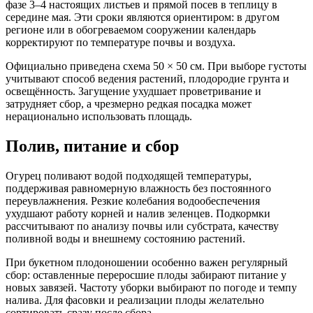
фазе 3–4 настоящих листьев и прямой посев в теплицу в
середине мая. Эти сроки являются ориентиром: в другом
регионе или в обогреваемом сооружении календарь
корректируют по температуре почвы и воздуха.
Официально приведена схема 50 × 50 см. При выборе густоты
учитывают способ ведения растений, плодородие грунта и
освещённость. Загущение ухудшает проветривание и
затрудняет сбор, а чрезмерно редкая посадка может
нерационально использовать площадь.
Полив, питание и сбор
Огурец поливают водой подходящей температуры,
поддерживая равномерную влажность без постоянного
переувлажнения. Резкие колебания водообеспечения
ухудшают работу корней и налив зеленцев. Подкормки
рассчитывают по анализу почвы или субстрата, качеству
поливной воды и внешнему состоянию растений.
При букетном плодоношении особенно важен регулярный
сбор: оставленные переросшие плоды забирают питание у
новых завязей. Частоту уборки выбирают по погоде и темпу
налива. Для фасовки и реализации плоды желательно
сортировать сразу после сбора.