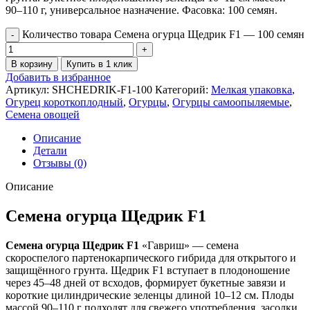
90–110 г, универсальное назначение. Фасовка: 100 семян.
Количество товара Семена огурца Щедрик F1 — 100 семян
В корзину
Купить в 1 клик
Добавить в избранное
Артикул:
SHCHEDRIK-F1-100
Категорий:
Мелкая упаковка
,
Огурец короткоплодный
,
Огурцы
,
Огурцы самоопыляемые
,
Семена овощей
Описание
Детали
Отзывы (0)
Описание
Семена огурца Щедрик F1
Семена огурца Щедрик F1
«Гавриш» — семена
скороспелого партенокарпического гибрида для открытого и
защищённого грунта. Щедрик F1 вступает в плодоношение
через 45–48 дней от всходов, формирует букетные завязи и
короткие цилиндрические зеленцы длиной 10–12 см. Плоды
массой 90–110 г подходят для свежего употребления, засолки