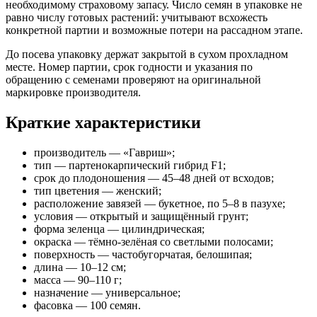
необходимому страховому запасу. Число семян в упаковке не
равно числу готовых растений: учитывают всхожесть
конкретной партии и возможные потери на рассадном этапе.
До посева упаковку держат закрытой в сухом прохладном
месте. Номер партии, срок годности и указания по
обращению с семенами проверяют на оригинальной
маркировке производителя.
Краткие характеристики
производитель — «Гавриш»;
тип — партенокарпический гибрид F1;
срок до плодоношения — 45–48 дней от всходов;
тип цветения — женский;
расположение завязей — букетное, по 5–8 в пазухе;
условия — открытый и защищённый грунт;
форма зеленца — цилиндрическая;
окраска — тёмно-зелёная со светлыми полосами;
поверхность — частобугорчатая, белошипая;
длина — 10–12 см;
масса — 90–110 г;
назначение — универсальное;
фасовка — 100 семян.