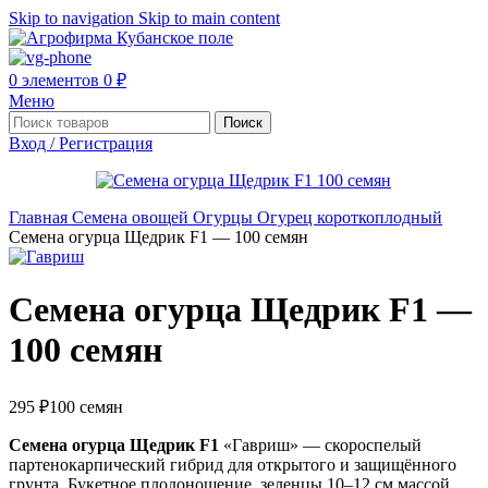
Skip to navigation
Skip to main content
0
элементов
0
₽
Меню
Поиск
Вход / Регистрация
Главная
Семена овощей
Огурцы
Огурец короткоплодный
Семена огурца Щедрик F1 — 100 семян
Семена огурца Щедрик F1 —
100 семян
295
₽
100 семян
Семена огурца Щедрик F1
«Гавриш» — скороспелый
партенокарпический гибрид для открытого и защищённого
грунта. Букетное плодоношение, зеленцы 10–12 см массой