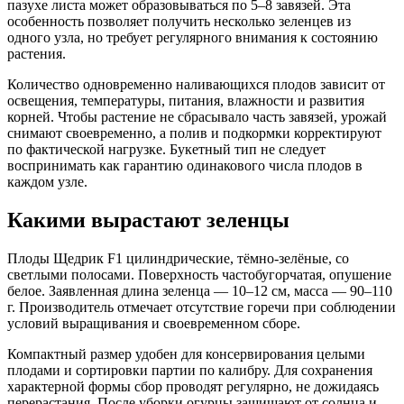
пазухе листа может образовываться по 5–8 завязей. Эта
особенность позволяет получить несколько зеленцев из
одного узла, но требует регулярного внимания к состоянию
растения.
Количество одновременно наливающихся плодов зависит от
освещения, температуры, питания, влажности и развития
корней. Чтобы растение не сбрасывало часть завязей, урожай
снимают своевременно, а полив и подкормки корректируют
по фактической нагрузке. Букетный тип не следует
воспринимать как гарантию одинакового числа плодов в
каждом узле.
Какими вырастают зеленцы
Плоды Щедрик F1 цилиндрические, тёмно-зелёные, со
светлыми полосами. Поверхность частобугорчатая, опушение
белое. Заявленная длина зеленца — 10–12 см, масса — 90–110
г. Производитель отмечает отсутствие горечи при соблюдении
условий выращивания и своевременном сборе.
Компактный размер удобен для консервирования целыми
плодами и сортировки партии по калибру. Для сохранения
характерной формы сбор проводят регулярно, не дожидаясь
перерастания. После уборки огурцы защищают от солнца и