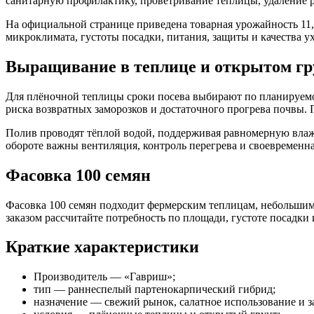
санитарную профилактику, проветривание теплицы, удаление р
На официальной странице приведена товарная урожайность 11,5–
микроклимата, густоты посадки, питания, защиты и качества ух
Выращивание в теплице и открытом гр
Для плёночной теплицы сроки посева выбирают по планируем
риска возвратных заморозков и достаточного прогрева почвы
Полив проводят тёплой водой, поддерживая равномерную влажн
обороте важны вентиляция, контроль перегрева и своевременна
Фасовка 100 семян
Фасовка 100 семян подходит фермерским теплицам, небольшим
заказом рассчитайте потребность по площади, густоте посадки 
Краткие характеристики
Производитель — «Гавриш»;
тип — раннеспелый партенокарпический гибрид;
назначение — свежий рынок, салатное использование и з