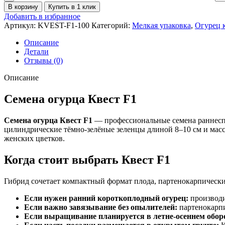
В корзину
Купить в 1 клик
Добавить в избранное
Артикул:
KVEST-F1-100
Категорий:
Мелкая упаковка
,
Огурец 
Описание
Детали
Отзывы (0)
Описание
Семена огурца Квест F1
Семена огурца Квест F1
— профессиональные семена раннеспе
цилиндрические тёмно-зелёные зеленцы длиной 8–10 см и массо
женских цветков.
Когда стоит выбрать Квест F1
Гибрид сочетает компактный формат плода, партенокарпическ
Если нужен ранний короткоплодный огурец:
производи
Если важно завязывание без опылителей:
партенокарпи
Если выращивание планируется в летне-осеннем обор