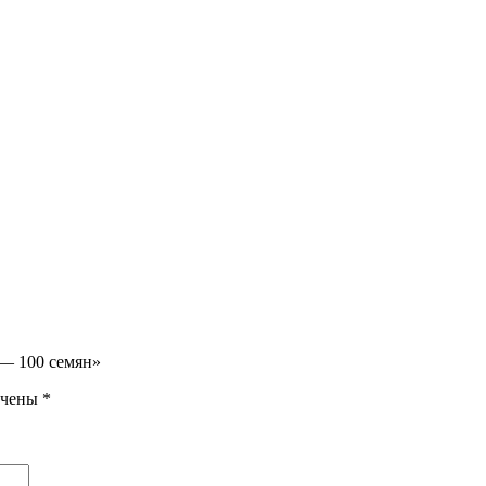
 — 100 семян»
ечены
*