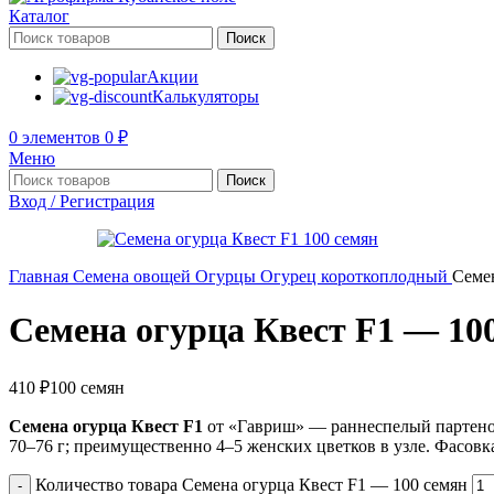
Каталог
Поиск
Акции
Калькуляторы
0
элементов
0
₽
Меню
Поиск
Вход / Регистрация
Главная
Семена овощей
Огурцы
Огурец короткоплодный
Семе
Семена огурца Квест F1 — 10
410
₽
100 семян
Семена огурца Квест F1
от «Гавриш» — раннеспелый партенок
70–76 г; преимущественно 4–5 женских цветков в узле. Фасовка
Количество товара Семена огурца Квест F1 — 100 семян