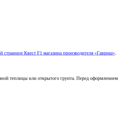
й странице Квест F1 магазина производителя «Гавриш»
.
чной теплицы или открытого грунта. Перед оформлением