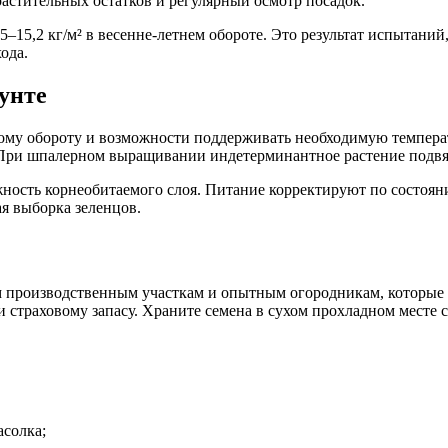
астительных остатков и регулярный осмотр посадок.
15,2 кг/м² в весенне-летнем обороте. Это результат испытаний, 
ода.
унте
ому обороту и возможности поддерживать необходимую темпера
. При шпалерном выращивании индетерминантное растение подвя
ость корнеобитаемого слоя. Питание корректируют по состояни
я выборка зеленцов.
 производственным участкам и опытным огородникам, которые 
и страховому запасу. Храните семена в сухом прохладном месте 
асолка;