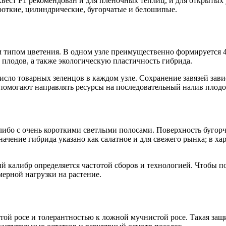
вест F1 рекомендован и для плёночных теплиц, и для открытых 
откие, цилиндрические, бугорчатые и белошипые.
 типом цветения. В одном узле преимущественно формируется 4
 плодов, а также экологическую пластичность гибрида.
исло товарных зеленцов в каждом узле. Сохранение завязей зави
 помогают направлять ресурсы на последовательный налив плодо
либо с очень короткими светлыми полосами. Поверхность бугорча
ачение гибрида указано как салатное и для свежего рынка; в х
й калибр определяется частотой сборов и технологией. Чтобы 
мерной нагрузки на растение.
ой росе и толерантностью к ложной мучнистой росе. Такая защи