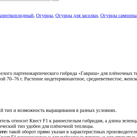
короткоплодный
,
Огурцы
,
Огурцы для засолки
,
Огурцы самоопы
лого партенокарпического гибрида «Гавриш» для плёночных те
й 70–76 г. Растение индетерминантное, средневетвистое, женск
ий тип и возможность выращивания в разных условиях.
тель относит Квест F1 к раннеспелым гибридам, а длина зеленца
ческий тип удобен для плёночной теплицы.
оте:
такой оборот прямо указан в характеристиках производителя