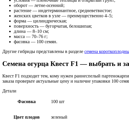
условия — плёночные теплицы и открытый грунт;
оборот — летне-осенний;
растение — индетерминантное, средневетвистое;
женских цветков в узле — преимущественно 4–5;
форма — цилиндрическая;
поверхность — бугорчатая, белошипая;
длина — 8–10 см;
масса — 70–76 г;
фасовка — 100 семян.
Другие гибриды представлены в разделе
семена короткоплодн
Семена огурца Квест F1 — выбрать и з
Квест F1 подходит тем, кому нужен раннеспелый партенокарп
заказа проверьте актуальные цену и наличие упаковки 100 семя
Детали
Фасовка
100 шт
Цвет плодов
зеленый