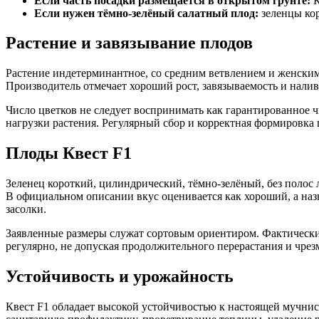
Если часть посадки размещается в открытом грунте:
К
Если нужен тёмно-зелёный салатный плод:
зеленцы кор
Растение и завязывание плодов
Растение индетерминантное, со средним ветвлением и женским
Производитель отмечает хороший рост, завязываемость и налив
Число цветков не следует воспринимать как гарантированное ч
нагрузки растения. Регулярный сбор и корректная формировка
Плоды Квест F1
Зеленец короткий, цилиндрический, тёмно-зелёный, без полос 
В официальном описании вкус оценивается как хороший, а назн
засолки.
Заявленные размеры служат сортовым ориентиром. Фактически
регулярно, не допуская продолжительного перерастания и чрез
Устойчивость и урожайность
Квест F1 обладает высокой устойчивостью к настоящей мучнист