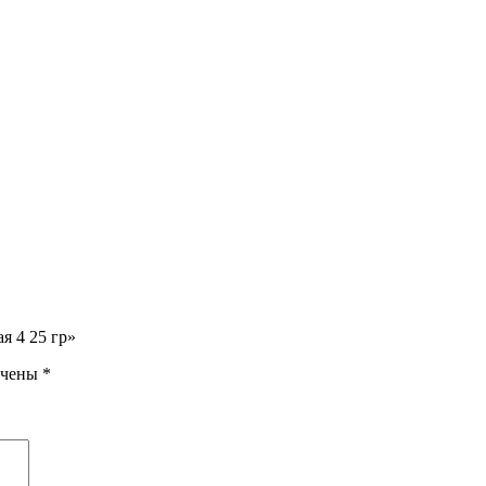
я 4 25 гр»
ечены
*