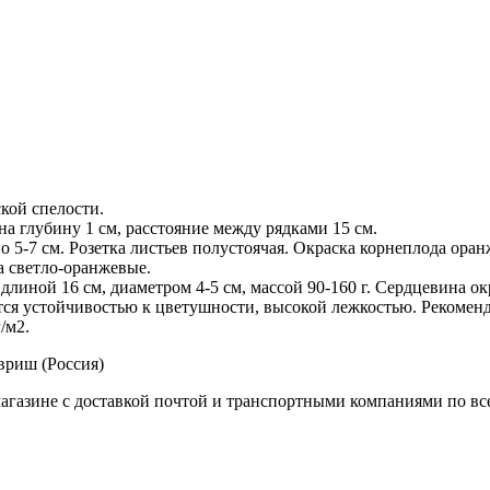
ской спелости.
на глубину 1 см, расстояние между рядками 15 см.
5-7 см. Розетка листьев полустоячая. Окраска корнеплода оранж
а светло-оранжевые.
иной 16 см, диаметром 4-5 см, массой 90-160 г. Сердцевина окр
тся устойчивостью к цветушности, высокой лежкостью. Рекоменд
/м2.
вриш (Россия)
агазине с доставкой почтой и транспортными компаниями по вс