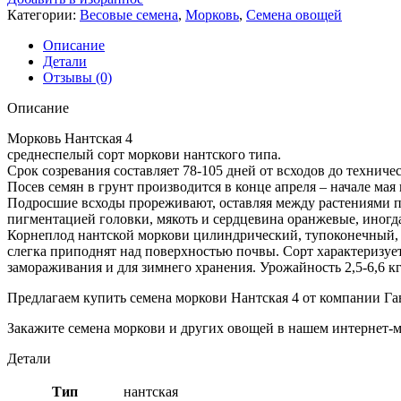
Категории:
Весовые семена
,
Морковь
,
Семена овощей
Описание
Детали
Отзывы (0)
Описание
Морковь Нантская 4
среднеспелый сорт моркови нантского типа.
Срок созревания составляет 78-105 дней от всходов до техниче
Посев семян в грунт производится в конце апреля – начале мая 
Подросшие всходы прореживают, оставляя между растениями по 
пигментацией головки, мякоть и сердцевина оранжевые, иногд
Корнеплод нантской моркови цилиндрический, тупоконечный, дл
слегка приподнят над поверхностью почвы. Сорт характеризуе
замораживания и для зимнего хранения. Урожайность 2,5-6,6 кг
Предлагаем купить семена моркови Нантская 4 от компании Га
Закажите семена моркови и других овощей в нашем интернет-м
Детали
Тип
нантская