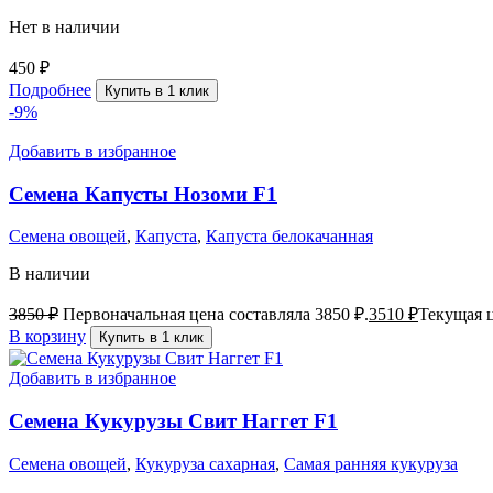
Нет в наличии
450
₽
Подробнее
Купить в 1 клик
-9%
Добавить в избранное
Семена Капусты Нозоми F1
Семена овощей
,
Капуста
,
Капуста белокачанная
В наличии
3850
₽
Первоначальная цена составляла 3850 ₽.
3510
₽
Текущая ц
В корзину
Купить в 1 клик
Добавить в избранное
Семена Кукурузы Свит Наггет F1
Семена овощей
,
Кукуруза сахарная
,
Самая ранняя кукуруза