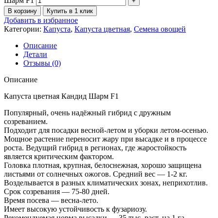
Шарм F1
В корзину
Купить в 1 клик
Добавить в избранное
Категории:
Капуста
,
Капуста цветная
,
Семена овощей
Описание
Детали
Отзывы (0)
Описание
Капуста цветная Кандид Шарм F1
Популярный, очень надёжный гибрид с дружным
созреванием.
Подходит для посадки весной-летом и уборки летом-осенью.
Мощное растение переносит жару при высадке и в процессе
роста. Ведущий гибрид в регионах, где жаростойкость
является критическим фактором.
Головка плотная, крупная, белоснежная, хорошо защищена
листьями от солнечных ожогов. Средний вес — 1-2 кг.
Возделывается в разных климатических зонах, неприхотлив.
Срок созревания — 75-80 дней.
Время посева — весна-лето.
Имеет высокую устойчивость к фузариозу.
Рекомендуемая норма высадки — 35 тыс. раст. на 1 га.