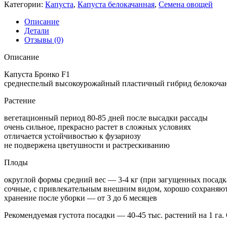
Категории:
Капуста
,
Капуста белокачанная
,
Семена овощей
Описание
Детали
Отзывы (0)
Описание
Капуста Бронко F1
среднеспелый высокоурожайный пластичный гибрид белокочан
Растение
вегетационный период 80-85 дней после высадки рассады
очень сильное, прекрасно растет в сложных условиях
отличается устойчивостью к фузариозу
не подвержена цветушности и растрескиванию
Плоды
округлой формы средний вес — 3-4 кг (при загущенных посадка
сочные, с привлекательным внешним видом, хорошо сохраняютс
хранение после уборки — от 3 до 6 месяцев
Рекомендуемая густота посадки — 40-45 тыс. растений на 1 га