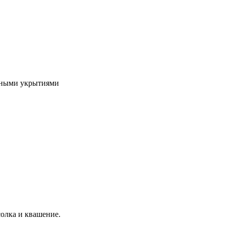
чными укрытиями
солка и квашение.