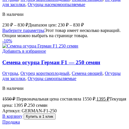
для засолки
,
Огурцы насекомоопыляемые
В наличии
230
₽
–
830
₽
Диапазон цен: 230 ₽ – 830 ₽
Выберите параметры
Этот товар имеет несколько вариаций.
Опции можно выбрать на странице товара.
-10%
Добавить в избранное
Семена огурца Герман F1 — 250 семян
Огурцы
,
Огурец короткоплодный
,
Семена овощей
,
Огурцы
для засолки
,
Огурцы самоопыляемые
В наличии
1550
₽
Первоначальная цена составляла 1550 ₽.
1395
₽
Текущая
цена: 1395 ₽.
250 семян
Артикул:
GERMAN-F1-250
В корзину
Купить в 1 клик
Продажа