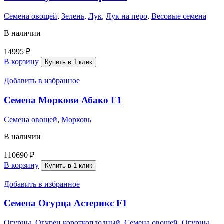
Семена овощей
,
Зелень
,
Лук
,
Лук на перо
,
Весовые семена
В наличии
14995
₽
В корзину
Купить в 1 клик
Добавить в избранное
Семена Моркови Абако F1
Семена овощей
,
Морковь
В наличии
110690
₽
В корзину
Купить в 1 клик
Добавить в избранное
Семена Огурца Астерикс F1
Огурцы
,
Огурец короткоплодный
,
Семена овощей
,
Огурцы