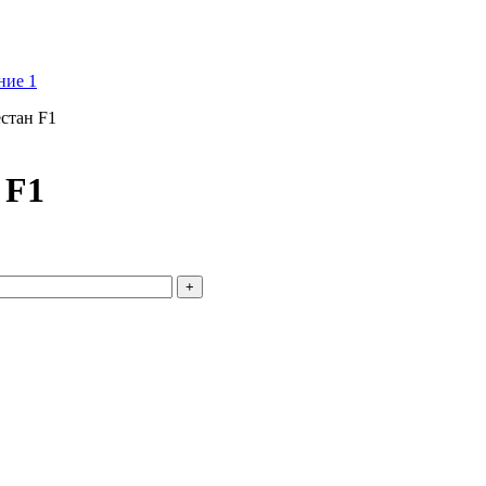
стан F1
 F1