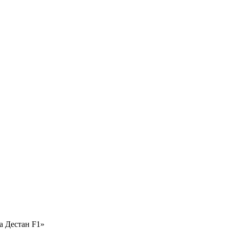
а Дестан F1»