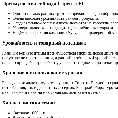
Преимущества гибрида Соренто F1
Один из самых ранних сроков созревания среди гибридов 
Очень высокая урожайность ранней продукции.
Сладкая тёмно-красная мякоть, несмотря на короткий ве
Универсальность — подходит и для плёночных укрытий, и
Надёжная селекция компании Syngenta с проверенной ур
Урожайность и товарный потенциал
Главным конкурентным преимуществом гибрида перед другими 
получают не просто ранний, а ранний и обильный урожай, что
партию проще быстро собрать, упаковать и довезти до точки пр
Хранение и использование урожая
Благодаря компактному размеру плоды Соренто F1 удобно хран
потребления, так и для летних десертов. Быстрый оборот урожа
максимален и цена на них самая высокая за весь сезон.
Характеристики семян
Фасовка: 1000 шт.
Вид упаковки: мягкий пакет.