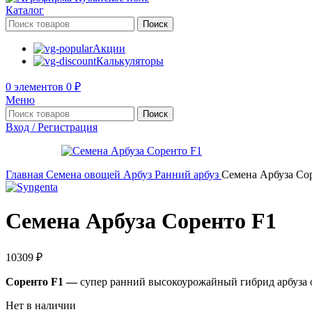
Каталог
Поиск
Акции
Калькуляторы
0
элементов
0
₽
Меню
Поиск
Вход / Регистрация
Главная
Семена овощей
Арбуз
Ранний арбуз
Семена Арбуза Со
Семена Арбуза Соренто F1
10309
₽
Соренто F1 —
супер ранний высокоурожайный гибрид арбуза от
Нет в наличии