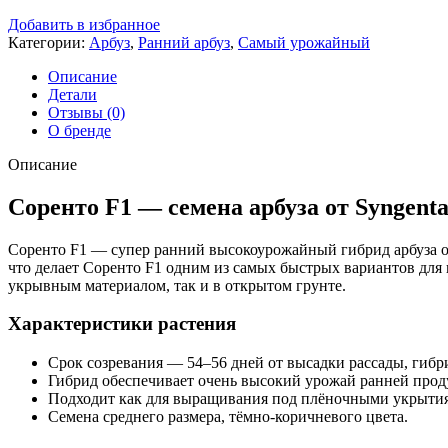
Добавить в избранное
Категории:
Арбуз
,
Ранний арбуз
,
Самый урожайный
Описание
Детали
Отзывы (0)
О бренде
Описание
Соренто F1 — семена арбуза от Syngent
Соренто F1 — супер ранний высокоурожайный гибрид арбуза от
что делает Соренто F1 одним из самых быстрых вариантов для 
укрывным материалом, так и в открытом грунте.
Характеристики растения
Срок созревания — 54–56 дней от высадки рассады, гибри
Гибрид обеспечивает очень высокий урожай ранней прод
Подходит как для выращивания под плёночными укрытиями
Семена среднего размера, тёмно-коричневого цвета.