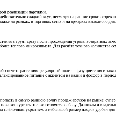
трой реализации партиями.
действительно сладкий вкус, несмотря на ранние сроки созреван
даже на рынках, в торговых сетях и на ярмарках выходного дня.
астения в грунт сразу после прохождения угрозы возвратных за
 более тёплого микроклимата. Для расчёта точного количества с
обеспечить растениям регулярный полив в фазу цветения и завя
алансированное питание с акцентом на калий и фосфор в период
 попасть в самую раннюю волну продаж арбузов на рынке: супер
 пока конкуренты только готовятся к сбору. Дачникам и владел
под плёночным укрытием, а небольшой размер плодов удобен для