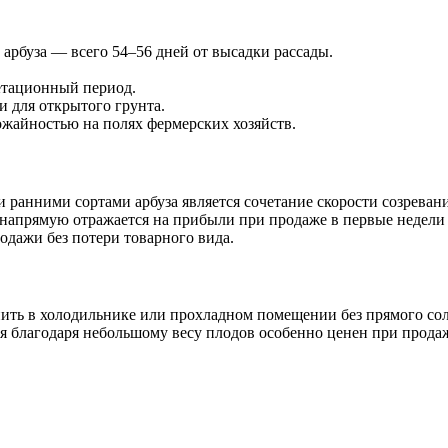
арбуза — всего 54–56 дней от высадки рассады.
гетационный период.
 для открытого грунта.
ожайностью на полях фермерских хозяйств.
ранними сортами арбуза является сочетание скорости созрева
 напрямую отражается на прибыли при продаже в первые недели 
одажи без потери товарного вида.
ить в холодильнике или прохладном помещении без прямого солн
я благодаря небольшому весу плодов особенно ценен при продаже