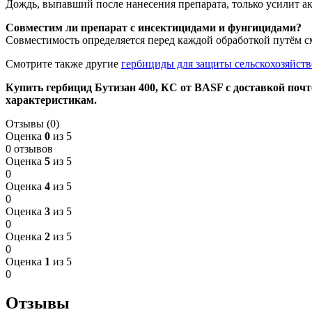
Дождь, выпавший после нанесения препарата, только усилит ак
Совместим ли препарат с инсектицидами и фунгицидами?
Совместимость определяется перед каждой обработкой путём с
Смотрите также другие
гербициды для защиты сельскохозяйст
Купить гербицид Бутизан 400, КС от BASF с доставкой поч
характеристикам.
Отзывы (0)
Оценка
0
из 5
0 отзывов
Оценка
5
из 5
0
Оценка
4
из 5
0
Оценка
3
из 5
0
Оценка
2
из 5
0
Оценка
1
из 5
0
Отзывы