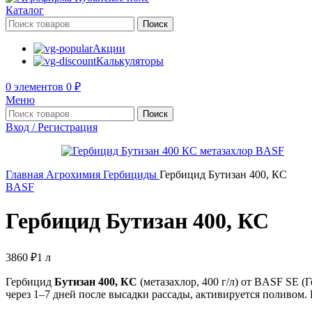
Каталог
Поиск
Акции
Калькуляторы
0
элементов
0
₽
Меню
Поиск
Вход / Регистрация
Главная
Агрохимия
Гербициды
Гербицид Бутизан 400, КС
BASF
Гербицид Бутизан 400, КС
3860
₽
1 л
Гербицид
Бутизан 400, КС
(метазахлор, 400 г/л) от BASF SE 
через 1–7 дней после высадки рассады, активируется поливом. 