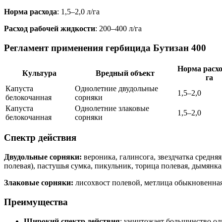
Норма расхода
: 1,5–2,0 л/га
Расход рабочей жидкости
: 200–400 л/га
Регламент применения гербицида Бутизан 400
Норма расхо
Культура
Вредный объект
га
Капуста
Однолетние двудольные
1,5–2,0
белокочанная
сорняки
Капуста
Однолетние злаковые
1,5–2,0
белокочанная
сорняки
Спектр действия
Двудольные сорняки:
вероника, галинсога, звездчатка средня
полевая), пастушья сумка, пикульник, торица полевая, дымянка,
Злаковые сорняки:
лисохвост полевой, метлица обыкновенная
Преимущества
Широкий спектр действия
: уничтожает большинство од