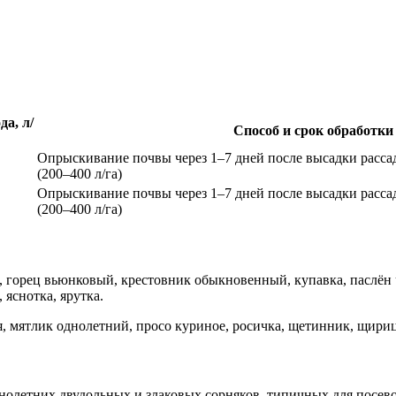
да, л/
Способ и срок обработки
Опрыскивание почвы через 1–7 дней после высадки расс
(200–400 л/га)
Опрыскивание почвы через 1–7 дней после высадки расс
(200–400 л/га)
я, горец вьюнковый, крестовник обыкновенный, купавка, паслён
 яснотка, ярутка.
, мятлик однолетний, просо куриное, росичка, щетинник, щириц
нолетних двудольных и злаковых сорняков, типичных для посево