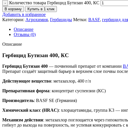
Количество товара Гербицид Бутизан 400, КС
В корзину
Купить в 1 клик
Добавить в избранное
Категории:
Агрохимия
,
Гербициды
Метки:
BASF
,
гербицид дл
Описание
Отзывы (0)
Описание
Гербицид Бутизан 400, КС
Гербицид Бутизан 400
— почвенный препарат от компании
BA
Препарат создаёт защитный барьер в верхнем слое почвы после
Действующее вещество
: метазахлор, 400 г/л
Препаративная форма
: концентрат суспензии (КС)
Производитель
: BASF SE (Германия)
Химический класс (HRAC)
: хлорацетамиды, группа K3 — ин
Механизм действия
: метазахлор поглощается через гипокоти
гибнут до выхода на поверхность, не успевая конкурировать с к