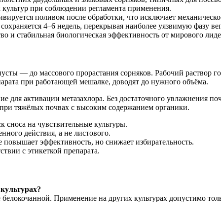
х культур при соблюдении регламента применения.
тивируется поливом после обработки, что исключает механическ
 сохраняется 4–6 недель, перекрывая наиболее уязвимую фазу ве
тво и стабильная биологическая эффективность от мирового лиде
пусты — до массового прорастания сорняков. Рабочий раствор г
парата при работающей мешалке, доводят до нужного объёма.
е для активации метазахлора. Без достаточного увлажнения поч
 при тяжёлых почвах с высоким содержанием органики.
ск сноса на чувствительные культуры.
ного действия, а не листового.
 повышает эффективность, но снижает избирательность.
ствии с этикеткой препарата.
 культурах?
е белокочанной. Применение на других культурах допустимо то