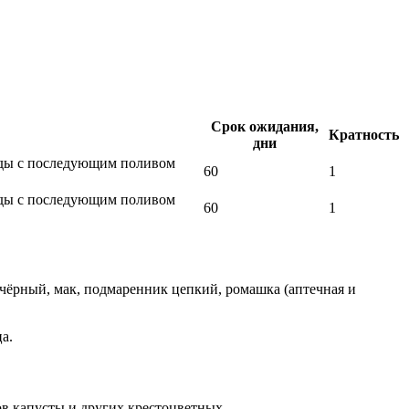
Срок ожидания,
Кратность
дни
ады с последующим поливом
60
1
ады с последующим поливом
60
1
 чёрный, мак, подмаренник цепкий, ромашка (аптечная и
а.
в капусты и других крестоцветных.