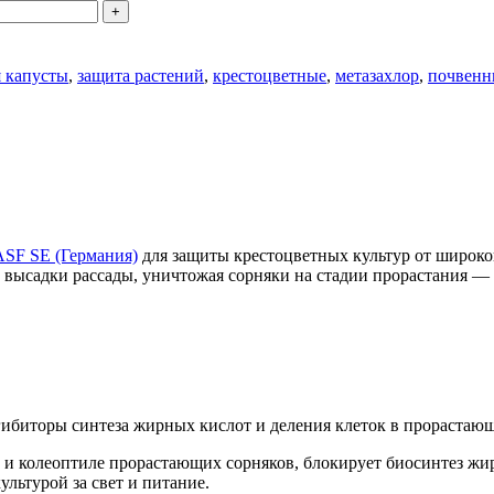
я капусты
,
защита растений
,
крестоцветные
,
метазахлор
,
почвенн
SF SE (Германия)
для защиты крестоцветных культур от широко
 высадки рассады, уничтожая сорняки на стадии прорастания — 
гибиторы синтеза жирных кислот и деления клеток в прорастаю
ль и колеоптиле прорастающих сорняков, блокирует биосинтез жи
ультурой за свет и питание.