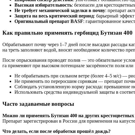
Высокая избирательность
: безопасен для крестоцветны
Не требует механической заделки в почву
: препарат ак
Защита на весь критический период
: барьерный эффект
Оригинальный препарат BASF
: гарантированное качес
Как правильно применять гербицид Бутизан 400
Обрабатывают почву через 1–7 дней после высадки рассады ка
на треть заполняют водой, вносят необходимое количество пре
После опрыскивания проводят полив — это обязательное услови
га применяют при высоком потенциале засорённости поля или
Не обрабатывать при сильном ветре (более 4–5 м/с) — ри
Не применять по переросшим сорнякам — препарат почвен
Соблюдать установленную норму расхода: превышение не
Использовать средства индивидуальной защиты в соответ
Часто задаваемые вопросы
Можно ли применять Бутизан 400 на других крестоцветных
Препарат зарегистрирован в России для применения на капуст
Что делать, если после обработки прошёл дождь?