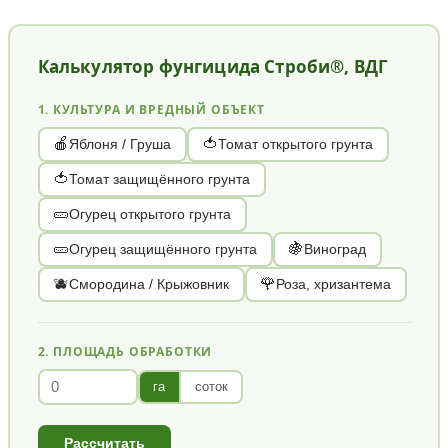
Калькулятор фунгицида Строби®, ВДГ
1. КУЛЬТУРА И ВРЕДНЫЙ ОБЪЕКТ
🍎
🍅
Яблоня / Груша
Томат открытого грунта
🍅
Томат защищённого грунта
🥒
Огурец открытого грунта
🥒
🍇
Огурец защищённого грунта
Виноград
🫐
🌹
Смородина / Крыжовник
Роза, хризантема
2. ПЛОЩАДЬ ОБРАБОТКИ
га
соток
Рассчитать