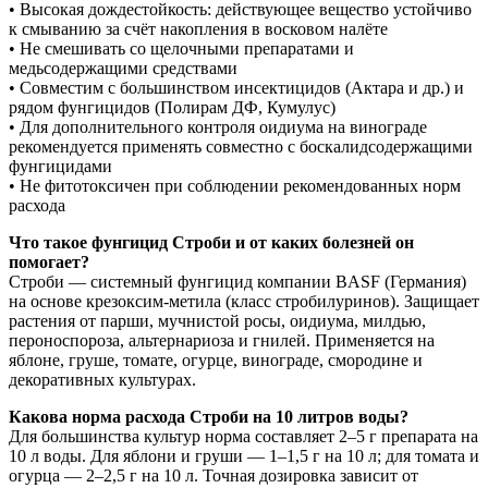
• Высокая дождестойкость: действующее вещество устойчиво
к смыванию за счёт накопления в восковом налёте
• Не смешивать со щелочными препаратами и
медьсодержащими средствами
• Совместим с большинством инсектицидов (Актара и др.) и
рядом фунгицидов (Полирам ДФ, Кумулус)
• Для дополнительного контроля оидиума на винограде
рекомендуется применять совместно с боскалидсодержащими
фунгицидами
• Не фитотоксичен при соблюдении рекомендованных норм
расхода
Что такое фунгицид Строби и от каких болезней он
помогает?
Строби — системный фунгицид компании BASF (Германия)
на основе крезоксим-метила (класс стробилуринов). Защищает
растения от парши, мучнистой росы, оидиума, милдью,
пероноспороза, альтернариоза и гнилей. Применяется на
яблоне, груше, томате, огурце, винограде, смородине и
декоративных культурах.
Какова норма расхода Строби на 10 литров воды?
Для большинства культур норма составляет 2–5 г препарата на
10 л воды. Для яблони и груши — 1–1,5 г на 10 л; для томата и
огурца — 2–2,5 г на 10 л. Точная дозировка зависит от