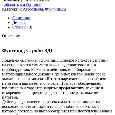
Добавить в избранное
Категории:
Агрохимия
,
Фунгициды
Описание
Детали
Отзывы (0)
Описание
Фунгицид Строби ВДГ
Локально-системный фунгицид широкого спектра действия
на основе крезоксим-метила — представителя класса
стробилуринов. Механизм действия: ингибирование
митохондриального дыхания грибных клеток (блокировка
дыхательного комплекса III), что нарушает энергоснабжение
патогена и вызывает его гибель. Препарат обеспечивает
комплексный характер защиты: профилактику, лечение и
искоренение — предотвращая повторное размножение
патогена.
Действующее вещество крезоксим-метил формирует на
восковом налёте листьев и плодов стабильные «запасы»,
которые постепенно высвобождаются при поступлении влаги