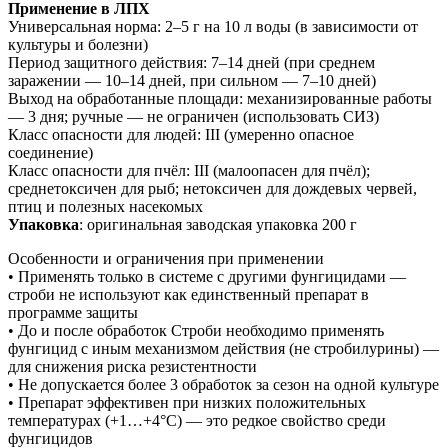
Применение в ЛПХ
Универсальная норма: 2–5 г на 10 л воды (в зависимости от
культуры и болезни)
Период защитного действия: 7–14 дней (при среднем
заражении — 10–14 дней, при сильном — 7–10 дней)
Выход на обработанные площади: механизированные работы
— 3 дня; ручные — не ограничен (использовать СИЗ)
Класс опасности для людей: III (умеренно опасное
соединение)
Класс опасности для пчёл: III (малоопасен для пчёл);
среднетоксичен для рыб; нетоксичен для дождевых червей,
птиц и полезных насекомых
Упаковка
: оригинальная заводская упаковка 200 г
Особенности и ограничения при применении
• Применять только в системе с другими фунгицидами —
строби не используют как единственный препарат в
программе защиты
• До и после обработок Строби необходимо применять
фунгицид с иным механизмом действия (не стробилурины) —
для снижения риска резистентности
• Не допускается более 3 обработок за сезон на одной культуре
• Препарат эффективен при низких положительных
температурах (+1…+4°С) — это редкое свойство среди
фунгицидов