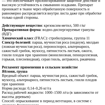
— это обеспечивает пролонгированное защитное действие и
высокую устойчивость к смыванию осадками. Препарат
проникает в ткани через обработанную поверхность и
равномерно распределяется внутри листа даже при обработке
только одной стороны.
Действующее вещество
: крезоксим-метил, 500 г/кг
Препаративная форма
: водно-диспергируемые гранулы
(ВДГ)
Химический класс
(FRAC): стробилурины, группа 11
Спектр болезней
: парша, мучнистая роса (оидиум), милдью
(ложная мучнистая роса), пероноспороз, альтернариоз,
сажистый грибок, мухосед, пятнистость листьев, ожоги,
гнили плодов при хранении (монилиозная, пенициллезная,
горькая, плесневидная), серая гниль, антракноз, ржавчина
Регламент применения в сельском хозяйстве
Яблоня, груша
Вредный объект: парша, мучнистая роса, сажистый грибок,
мухосед, альтернариоз, пятнистость листьев, гнили плодов
при хранении
Норма расхода: 0,14–0,26 кг/га
Расход рабочей жидкости: 1000–1500 л/га (в зависимости от
высоты деревьев)
Способ: опрыскивание в период вегетации, в системе с