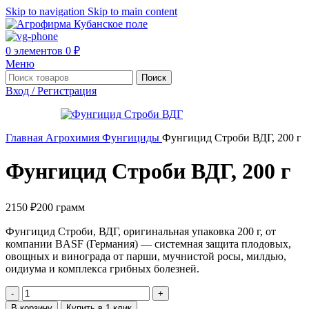
Skip to navigation
Skip to main content
0
элементов
0
₽
Меню
Поиск
Вход / Регистрация
Главная
Агрохимия
Фунгициды
Фунгицид Строби ВДГ, 200 г
Фунгицид Строби ВДГ, 200 г
2150
₽
200 грамм
Фунгицид Строби, ВДГ, оригинальная упаковка 200 г, от
компании BASF (Германия) — системная защита плодовых,
овощных и винограда от парши, мучнистой росы, милдью,
оидиума и комплекса грибных болезней.
В корзину
Купить в 1 клик