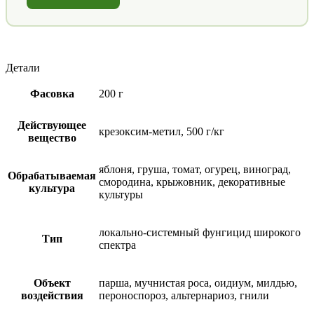
Детали
Фасовка
200 г
Действующее
крезоксим-метил, 500 г/кг
вещество
яблоня, груша, томат, огурец, виноград,
Обрабатываемая
смородина, крыжовник, декоративные
культура
культуры
локально-системный фунгицид широкого
Тип
спектра
Объект
парша, мучнистая роса, оидиум, милдью,
воздействия
пероноспороз, альтернариоз, гнили