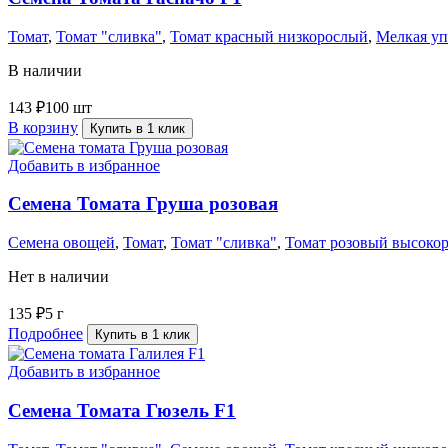
Томат
,
Томат "сливка"
,
Томат красный низкорослый
,
Мелкая уп
В наличии
143
₽
100 шт
В корзину
Купить в 1 клик
Добавить в избранное
Семена Томата Груша розовая
Семена овощей
,
Томат
,
Томат "сливка"
,
Томат розовый высоко
Нет в наличии
135
₽
5 г
Подробнее
Купить в 1 клик
Добавить в избранное
Семена Томата Гюзель F1