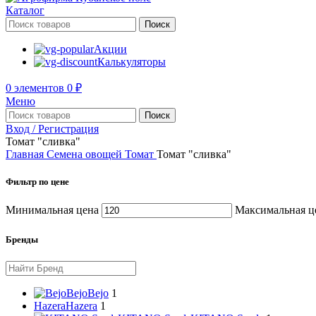
Каталог
Поиск
Акции
Калькуляторы
0
элементов
0
₽
Меню
Поиск
Вход / Регистрация
Томат "сливка"
Главная
Семена овощей
Томат
Томат "сливка"
Фильтр по цене
Минимальная цена
Максимальная ц
Бренды
Bejo
Bejo
1
Hazera
Hazera
1