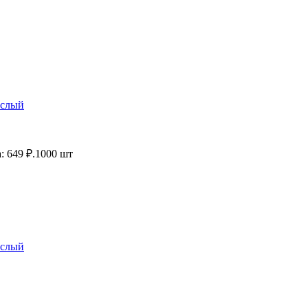
ослый
: 649 ₽.
1000 шт
ослый