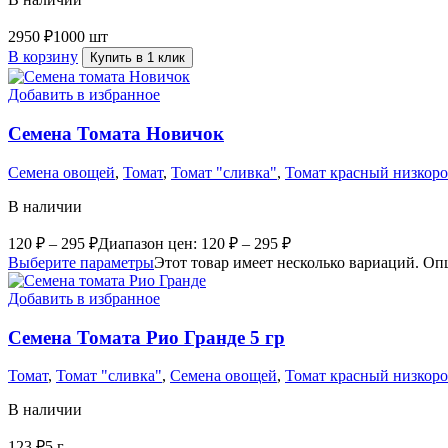
2950
₽
1000 шт
В корзину
Купить в 1 клик
Добавить в избранное
Семена Томата Новичок
Семена овощей
,
Томат
,
Томат "сливка"
,
Томат красный низкор
В наличии
120
₽
–
295
₽
Диапазон цен: 120 ₽ – 295 ₽
Выберите параметры
Этот товар имеет несколько вариаций. Оп
Добавить в избранное
Семена Томата Рио Гранде 5 гр
Томат
,
Томат "сливка"
,
Семена овощей
,
Томат красный низкор
В наличии
123
₽
5 г