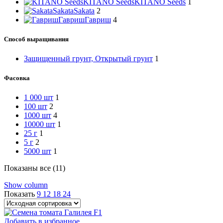
KITANO Seeds
KITANO Seeds
1
Sakata
Sakata
2
Гавриш
Гавриш
4
Способ выращивания
Защищенный грунт, Открытый грунт
1
Фасовка
1 000 шт
1
100 шт
2
1000 шт
4
10000 шт
1
25 г
1
5 г
2
5000 шт
1
Показаны все (11)
Show column
Показать
9
12
18
24
Добавить в избранное