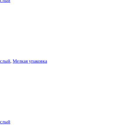
ослый
ослый
,
Мелкая упаковка
ослый