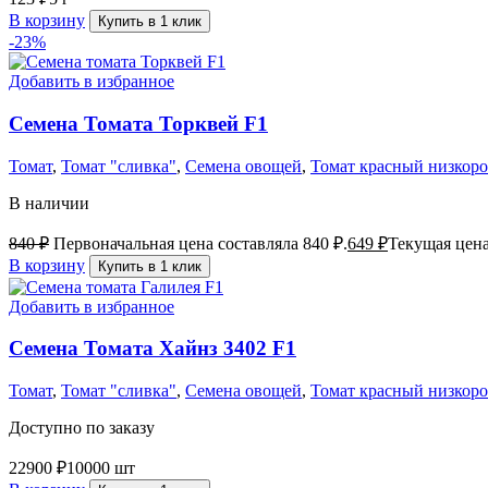
В корзину
Купить в 1 клик
-23%
Добавить в избранное
Семена Томата Торквей F1
Томат
,
Томат "сливка"
,
Семена овощей
,
Томат красный низкор
В наличии
840
₽
Первоначальная цена составляла 840 ₽.
649
₽
Текущая цена
В корзину
Купить в 1 клик
Добавить в избранное
Семена Томата Хайнз 3402 F1
Томат
,
Томат "сливка"
,
Семена овощей
,
Томат красный низкор
Доступно по заказу
22900
₽
10000 шт