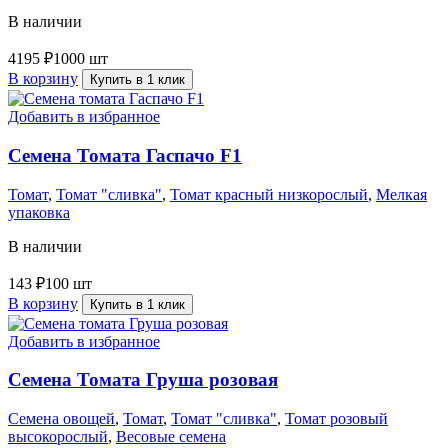
В наличии
4195
₽
1000 шт
В корзину
Купить в 1 клик
Добавить в избранное
Семена Томата Гаспачо F1
Томат
,
Томат "сливка"
,
Томат красный низкорослый
,
Мелкая
упаковка
В наличии
143
₽
100 шт
В корзину
Купить в 1 клик
Добавить в избранное
Семена Томата Груша розовая
Семена овощей
,
Томат
,
Томат "сливка"
,
Томат розовый
высокорослый
,
Весовые семена