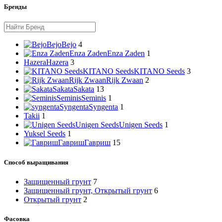
Бренды
Bejo
Bejo
4
Enza Zaden
Enza Zaden
1
Hazera
Hazera
3
KITANO Seeds
KITANO Seeds
3
Rijk Zwaan
Rijk Zwaan
2
Sakata
Sakata
13
Seminis
Seminis
1
Syngenta
Syngenta
1
Takii
1
Unigen Seeds
Unigen Seeds
1
Yuksel Seeds
1
Гавриш
Гавриш
15
Способ выращивания
Защищенный грунт
7
Защищенный грунт, Открытый грунт
6
Открытый грунт
2
Фасовка