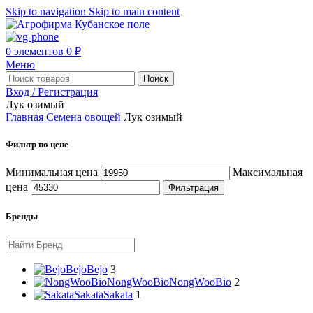
Skip to navigation
Skip to main content
0
элементов
0
₽
Меню
Поиск
Вход / Регистрация
Лук озимый
Главная
Семена овощей
Лук озимый
Фильтр по цене
Минимальная цена
Максимальная
цена
Фильтрация
Бренды
Bejo
Bejo
3
NongWooBio
NongWooBio
2
Sakata
Sakata
1