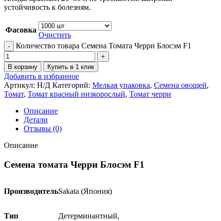
устойчивость к болезням.
Фасовка
Очистить
Количество товара Семена Томата Черри Блосэм F1
В корзину
Купить в 1 клик
Добавить в избранное
Артикул:
Н/Д
Категорий:
Мелкая упаковка
,
Семена овощей
,
Томат
,
Томат красный низкорослый
,
Томат черри
Описание
Детали
Отзывы (0)
Описание
Семена томата Черри Блосэм F1
Производитель
Sakata (Япония)
Тип
Детерминантный,