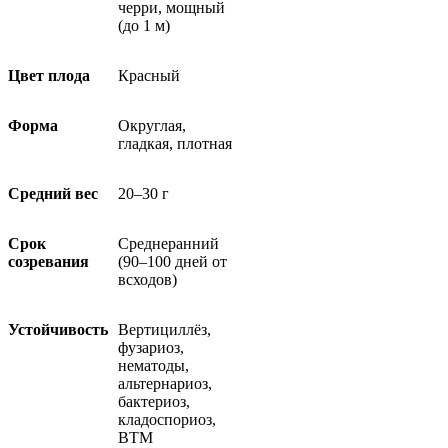
черри, мощный
(до 1 м)
Цвет плода
Красный
Форма
Округлая,
гладкая, плотная
Средний вес
20–30 г
Срок
Среднеранний
созревания
(90–100 дней от
всходов)
Устойчивость
Вертициллёз,
фузариоз,
нематоды,
альтернариоз,
бактериоз,
кладоспориоз,
ВТМ