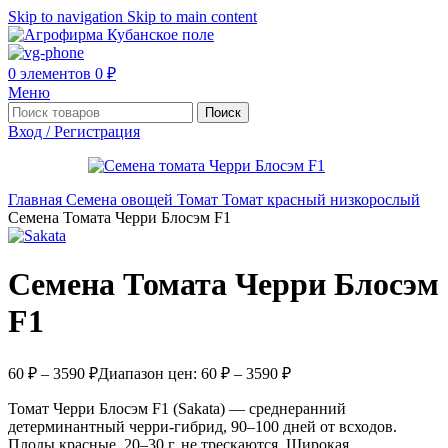
Skip to navigation
Skip to main content
0
элементов
0
₽
Меню
Поиск
Вход / Регистрация
Главная
Семена овощей
Томат
Томат красный низкорослый
Семена Томата Черри Блосэм F1
Семена Томата Черри Блосэм
F1
60
₽
–
3590
₽
Диапазон цен: 60 ₽ – 3590 ₽
Томат Черри Блосэм F1 (Sakata) — среднеранний
детерминантный черри-гибрид, 90–100 дней от всходов.
Плоды красные, 20–30 г, не трескаются. Широкая