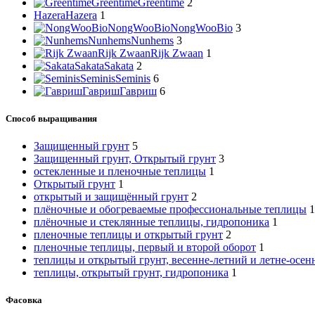
Greentime
Greentime
2
Hazera
Hazera
1
NongWooBio
NongWooBio
3
Nunhems
Nunhems
3
Rijk Zwaan
Rijk Zwaan
1
Sakata
Sakata
2
Seminis
Seminis
6
Гавриш
Гавриш
6
Способ выращивания
Защищенный грунт
5
Защищенный грунт, Открытый грунт
3
остекленные и пленочные теплицы
1
Открытый грунт
1
открытый и защищённый грунт
2
плёночные и обогреваемые профессиональные теплицы
1
плёночные и стеклянные теплицы, гидропоника
1
пленочные теплицы и открытый грунт
2
пленочные теплицы, первый и второй оборот
1
теплицы и открытый грунт, весенне-летний и летне-осен
теплицы, открытый грунт, гидропоника
1
Фасовка