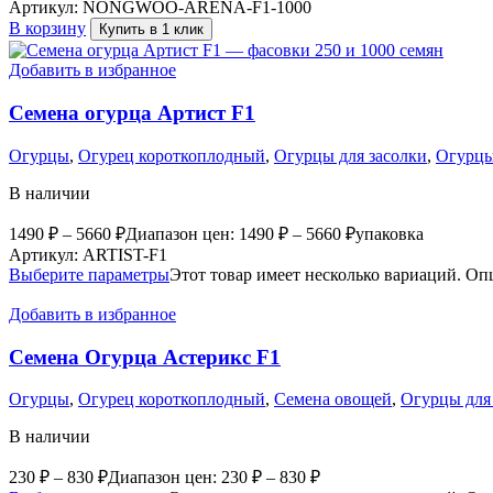
Артикул:
NONGWOO-ARENA-F1-1000
В корзину
Купить в 1 клик
Добавить в избранное
Семена огурца Артист F1
Огурцы
,
Огурец короткоплодный
,
Огурцы для засолки
,
Огурцы
В наличии
1490
₽
–
5660
₽
Диапазон цен: 1490 ₽ – 5660 ₽
упаковка
Артикул:
ARTIST-F1
Выберите параметры
Этот товар имеет несколько вариаций. Оп
Добавить в избранное
Семена Огурца Астерикс F1
Огурцы
,
Огурец короткоплодный
,
Семена овощей
,
Огурцы для
В наличии
230
₽
–
830
₽
Диапазон цен: 230 ₽ – 830 ₽